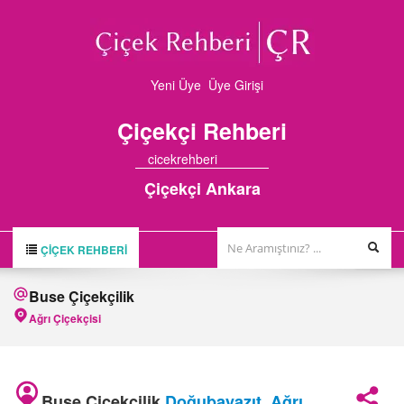
Yeni Üye
Üye Girişi
Çiçekçi
Rehberi
cicekrehberi
Çiçekçi Ankara
ÇIÇEK REHBERI
ÇİÇEK REHBERİ
Buse Çiçekçilik
ÇİÇEKÇİLER
Ağrı Çiçekçisi
HAKKIMIZDA
FİRMA BAŞVURUSU
Buse Çiçekçilik
Doğubayazıt
,
Ağrı