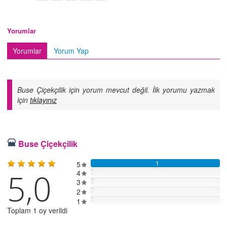
Yorumlar
Yorumlar
Yorum Yap
Buse Çiçekçilik için yorum mevcut değil. İlk yorumu yazmak
için
tıklayınız
Buse Çiçekçilik
5
1
5,0
4
0
3
0
2
0
0
1
Toplam 1 oy verildi