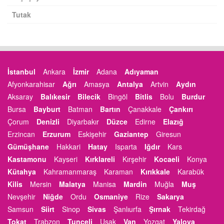
Tutak
İstanbul
Ankara
İzmir
Adana
Adıyaman
Afyonkarahisar
Ağrı
Amasya
Antalya
Artvin
Aydın
Aksaray
Balıkesir
Bilecik
Bingöl
Bitlis
Bolu
Burdur
Bursa
Bayburt
Batman
Bartın
Çanakkale
Çankırı
Çorum
Denizli
Diyarbakır
Düzce
Edirne
Elazığ
Erzincan
Erzurum
Eskişehir
Gaziantep
Giresun
Gümüşhane
Hakkari
Hatay
Isparta
Iğdır
Kars
Kastamonu
Kayseri
Kırklareli
Kırşehir
Kocaeli
Konya
Kütahya
Kahramanmaraş
Karaman
Kırıkkale
Karabük
Kilis
Mersin
Malatya
Manisa
Mardin
Muğla
Muş
Nevşehir
Niğde
Ordu
Osmaniye
Rize
Sakarya
Samsun
Siirt
Sinop
Sivas
Şanlıurfa
Şırnak
Tekirdağ
Tokat
Trabzon
Tunceli
Uşak
Van
Yozgat
Yalova