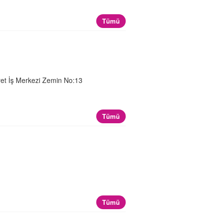
Tümü
et İş Merkezi Zemin No:13
)
Tümü
Tümü