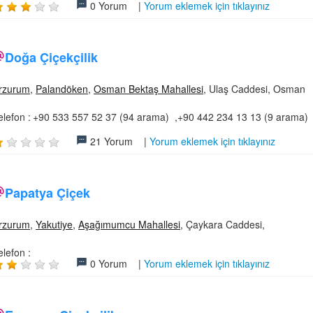
0 Yorum |
Yorum eklemek için tıklayınız
Doğa Çiçekçilik
rzurum
,
Palandöken
,
Osman Bektaş Mahallesi
, Ulaş Caddesi, Osman
elefon :
+90 533 557 52 37 (94 arama) ,+90 442 234 13 13 (9 arama)
21 Yorum |
Yorum eklemek için tıklayınız
Papatya Çiçek
rzurum
,
Yakutiye
,
Aşağımumcu Mahallesi
, Çaykara Caddesi,
elefon :
0 Yorum |
Yorum eklemek için tıklayınız