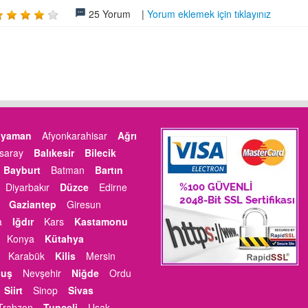
25 Yorum |
Yorum eklemek için tıklayınız
ıyaman
Afyonkarahisar
Ağrı
saray
Balıkesir
Bilecik
Bayburt
Batman
Bartın
Diyarbakır
Düzce
Edirne
Gaziantep
Giresun
a
Iğdır
Kars
Kastamonu
Konya
Kütahya
Karabük
Kilis
Mersin
uş
Nevşehir
Niğde
Ordu
Siirt
Sinop
Sivas
Trabzon
Tunceli
Uşak