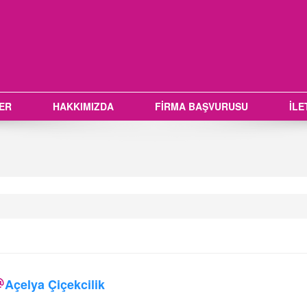
LER
HAKKIMIZDA
FİRMA BAŞVURUSU
İLE
Açelya Çiçekcilik