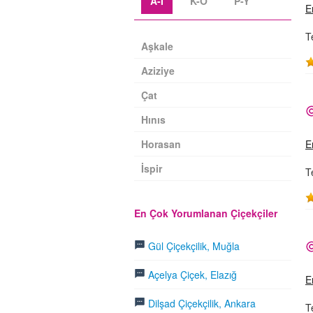
A-İ
K-O
P-Y
E
T
Aşkale
Aziziye
Çat
Hınıs
Horasan
E
İspir
T
En Çok Yorumlanan Çiçekçiler
Gül Çiçekçilik, Muğla
Açelya Çiçek, Elazığ
E
Dilşad Çiçekçilik, Ankara
T