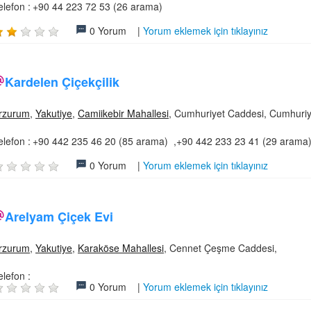
elefon :
+90 44 223 72 53 (26 arama)
0 Yorum |
Yorum eklemek için tıklayınız
Kardelen Çiçekçilik
rzurum
,
Yakutiye
,
Camiikebir Mahallesi
, Cumhuriyet Caddesi, Cumhuriy
elefon :
+90 442 235 46 20 (85 arama) ,+90 442 233 23 41 (29 arama
0 Yorum |
Yorum eklemek için tıklayınız
Arelyam Çiçek Evi
rzurum
,
Yakutiye
,
Karaköse Mahallesi
, Cennet Çeşme Caddesi,
elefon :
0 Yorum |
Yorum eklemek için tıklayınız