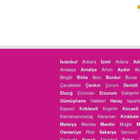
İstanbul
Ankara
İzmir
Adana
Ad
Amasya
Antalya
Artvin
Aydın
Ak
Bingöl
Bitlis
Bolu
Burdur
Bursa
Çanakkale
Çankırı
Çorum
Denizli
Elazığ
Erzincan
Erzurum
Eskişehir
Gümüşhane
Hakkari
Hatay
Ispart
Kayseri
Kırklareli
Kırşehir
Kocaeli
Kahramanmaraş
Karaman
Kırıkkale
Malatya
Manisa
Mardin
Muğla
M
Osmaniye
Rize
Sakarya
Samsun
Şanlıurfa
Şırnak
Tekirdağ
Tokat