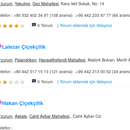
rzurum
,
Yakutiye
,
Gez Mahallesi
, Kara Veli Sokak, No: 19
elefon :
+90 532 402 34 97 (158 arama) ,+90 442 233 97 77 (66 aram
0 Yorum |
Yorum eklemek için tıklayınız
Lalezar Çiçekçilik
rzurum
,
Palandöken
,
Hacısalihefendi Mahallesi
, Atatürk Bulvarı, Merih 
elefon :
+90 442 317 15 13 (121 arama) ,+90 442 213 00 52 (34 aram
0 Yorum |
Yorum eklemek için tıklayınız
Hakan Çiçekçilik
rzurum
,
Aşkale
,
Cahit Aybar Mahallesi
,, Cahit Aybar Cd.
elefon :