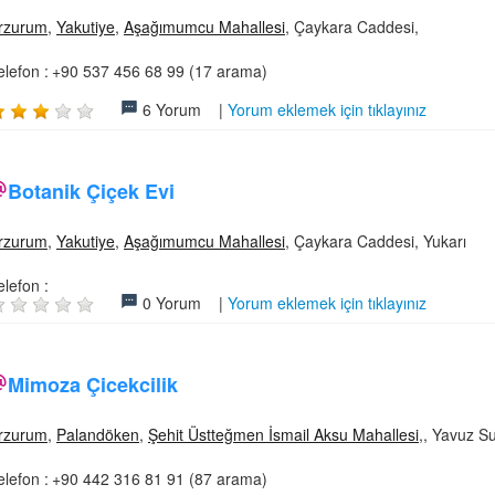
rzurum
,
Yakutiye
,
Aşağımumcu Mahallesi
, Çaykara Caddesi,
elefon :
+90 537 456 68 99 (17 arama)
6 Yorum |
Yorum eklemek için tıklayınız
Botanik Çiçek Evi
rzurum
,
Yakutiye
,
Aşağımumcu Mahallesi
, Çaykara Caddesi, Yukarı
elefon :
0 Yorum |
Yorum eklemek için tıklayınız
Mimoza Çicekcilik
rzurum
,
Palandöken
,
Şehit Üstteğmen İsmail Aksu Mahallesi
,, Yavuz Su
elefon :
+90 442 316 81 91 (87 arama)