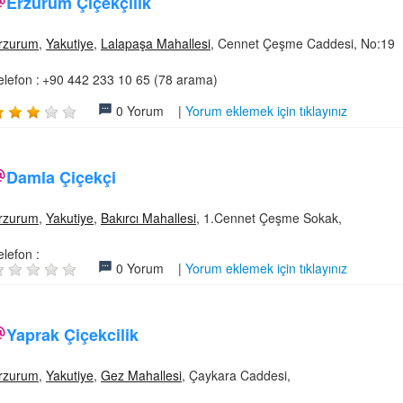
Erzurum Çiçekçilik
rzurum
,
Yakutiye
,
Lalapaşa Mahallesi
, Cennet Çeşme Caddesi, No:19
elefon :
+90 442 233 10 65 (78 arama)
0 Yorum |
Yorum eklemek için tıklayınız
Damla Çiçekçi
rzurum
,
Yakutiye
,
Bakırcı Mahallesi
, 1.Cennet Çeşme Sokak,
elefon :
0 Yorum |
Yorum eklemek için tıklayınız
Yaprak Çiçekcilik
rzurum
,
Yakutiye
,
Gez Mahallesi
, Çaykara Caddesi,