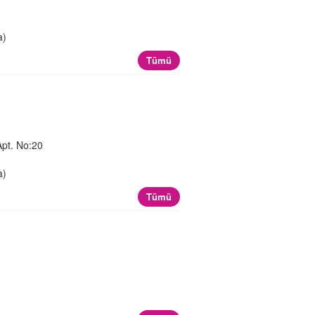
a)
Tümü
Apt. No:20
a)
Tümü