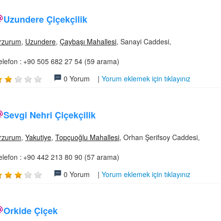
Uzundere Çiçekçilik
rzurum
,
Uzundere
,
Çaybaşı Mahallesi
, Sanayi Caddesi,
elefon :
+90 505 682 27 54 (59 arama)
0 Yorum |
Yorum eklemek için tıklayınız
Sevgi Nehri Çiçekçilik
rzurum
,
Yakutiye
,
Topçuoğlu Mahallesi
, Orhan Şerifsoy Caddesi,
elefon :
+90 442 213 80 90 (57 arama)
0 Yorum |
Yorum eklemek için tıklayınız
Orkide Çiçek