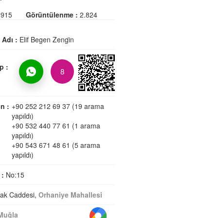
915
Görüntülenme :
2.824
i Adı :
Elif Begen Zengi̇n
p :
8
n :
+90 252 212 69 37 (19 arama
yapıldı)
+90 532 440 77 61 (1 arama
yapıldı)
+90 543 671 48 61 (5 arama
yapıldı)
 :
No:15
tak Caddesi,
Orhaniye Mahallesi
Muğla