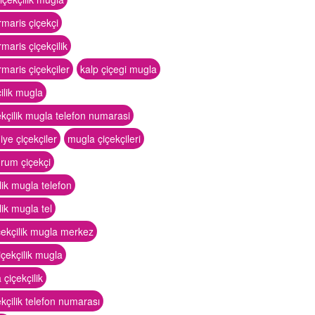
maris çiçekçi
aris çiçekçilik
aris çiçekçiler
kalp çiçegi mugla
çilik mugla
ekçilik mugla telefon numarasi
iye çiçekçiler
mugla çiçekçileri
rum çiçekçi
lik mugla telefon
lik mugla tel
çekçilik mugla merkez
çekçilik mugla
 çiçekçilik
kçilik telefon numarası