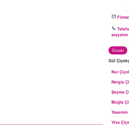
Firmay
Telefo
arayalım
Önceki
Gül Çiçekç
Nur Çiçe
Nergis Ç
Şeyma Çi
Muğla Çi
Yasemin 
Viva Çiç