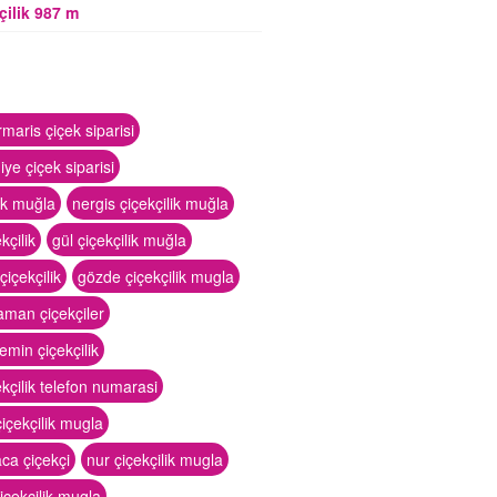
çilik 987 m
aris çiçek siparisi
iye çiçek siparisi
lik muğla
nergis çiçekçilik muğla
kçilik
gül çiçekçilik muğla
çiçekçilik
gözde çiçekçilik mugla
aman çiçekçiler
min çiçekçilik
kçilik telefon numarasi
içekçilik mugla
ca çiçekçi
nur çiçekçilik mugla
içekçilik mugla