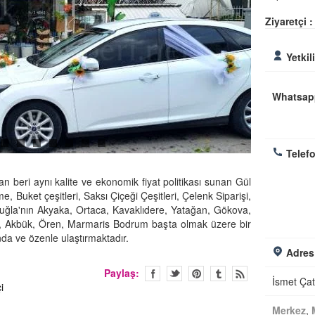
Ziyaretçi :
Yetkil
Whatsap
Telefo
n beri aynı kalite ve ekonomik fiyat politikası sunan Gül
me, Buket çeşitleri, Saksı Çiçeği Çeşitleri, Çelenk Siparişi,
Muğla'nın Akyaka, Ortaca, Kavaklıdere, Yatağan, Gökova,
a, Akbük, Ören, Marmaris Bodrum başta olmak üzere bir
nda ve özenle ulaştırmaktadır.
Adres
Paylaş:
İsmet Ça
i
Merkez
,