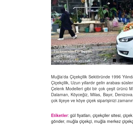
Muğla'da Çiçekçilik Sektöründe 1996 Yılında
Çiçekçilik, Uzun yıllardır gelin arabası süsle
Çelenk Modelleri gibi bir çok çeşit ürünü 
Dalaman, Köyceğiz, Milas, Bayır, Denizov
çok ilçeye ve köye çiçek siparişinizi zamanı
Etiketler
:
gül fiyatları
,
çiçekçiler sitesi
,
çiçek
gönder
,
muğla çiçekçi
,
muğla merkez çiçekç