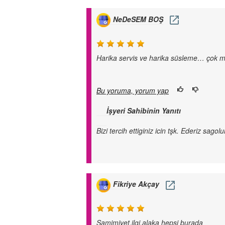
NeDeSEM BOŞ
Harika servis ve harika süsleme… çok m
Bu yoruma, yorum yap
İşyeri Sahibinin Yanıtı
Bizi tercih ettiginiz icin tşk. Ederiz sagolu
Fikriye Akçay
Samimiyet,ilgi,alaka hepsi burada