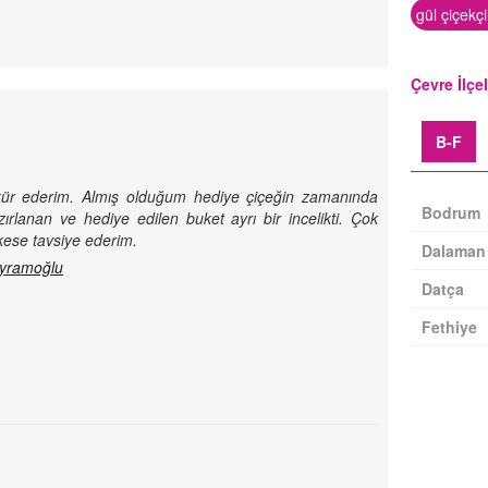
gül çiçekçi
Çevre İlçe
B-F
şekkür ederim. Almış olduğum hediye çiçeğin zamanında
Bodrum
zırlanan ve hediye edilen buket ayrı bir incelikti. Çok
rkese tavsiye ederim.
Dalaman
Datça
Fethiye