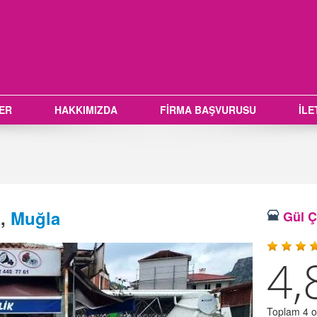
LER
HAKKIMIZDA
FİRMA BAŞVURUSU
İLE
z
,
Muğla
Gül Çi
4,
Toplam 4 oy