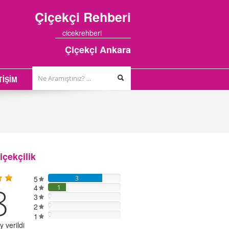
Çiçekçi
Rehberi
cicekrehberi
Çiçekçi Ankara
TİŞİM
çekçilik
5
3
8
4
1
3
0
2
0
0
1
 verildi