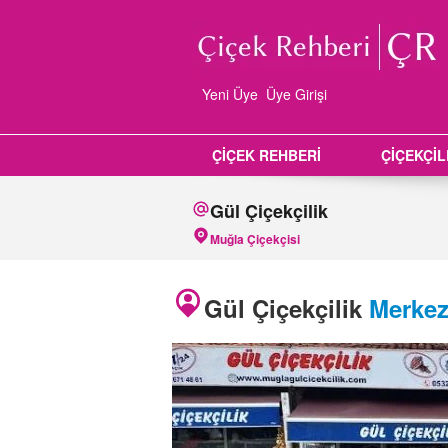
Yeni Üye
Üye Girişi
ÇİÇEK REHBERİ
ÇİÇEKÇİ
Gül Çiçekçilik
Muğla Çiçekçisi
Gül Çiçekçilik
Merke