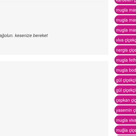
mugla mar
mugla marm
mugla marm
. sağolun. kesenize bereket
viva çiçek
nergis çiç
mugla feth
mugla bod
gül çiçekçi
gül çiçekçi
çepkan çi
yasemin çi
mugla viva
muğla çiçe