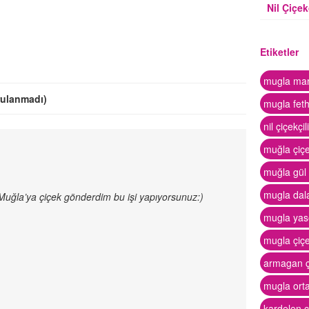
Nil Çiçek
Etiketler
mugla marm
rulanmadı)
mugla feth
nil çiçekçi
muğla çiçe
muğla gül 
mugla dal
 Muğla’ya çiçek gönderdim bu işi yapıyorsunuz:)
mugla yase
mugla çiçe
armagan ç
mugla orta
kardelen ç