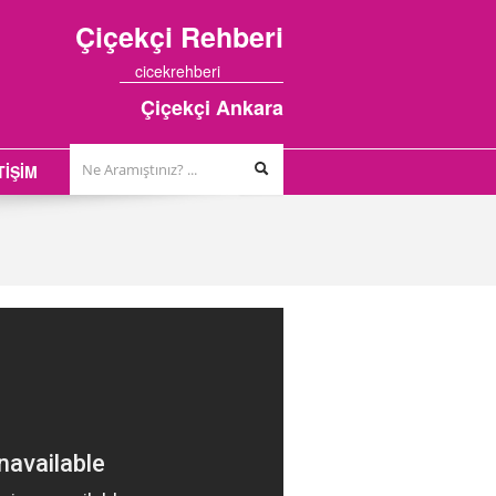
Çiçekçi
Rehberi
cicekrehberi
Çiçekçi Ankara
TİŞİM