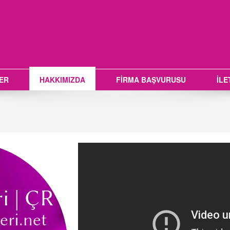
LER
HAKKIMIZDA
FİRMA BAŞVURUSU
İLE