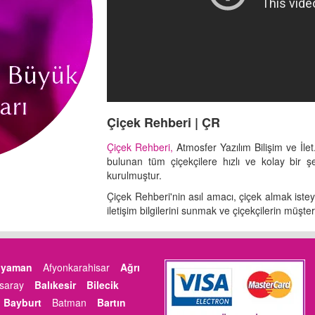
Çiçek Rehberi | ÇR
Çiçek Rehberi,
Atmosfer Yazılım Bilişim ve İlet.
bulunan tüm çiçekçilere hızlı ve kolay bir şe
kurulmuştur.
Çiçek Rehberi'nin asıl amacı, çiçek almak istey
iletişim bilgilerini sunmak ve çiçekçilerin müşter
ıyaman
Afyonkarahisar
Ağrı
saray
Balıkesir
Bilecik
Bayburt
Batman
Bartın