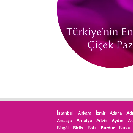
İstanbul
Ankara
İzmir
Adana
Ad
Amasya
Antalya
Artvin
Aydın
Ak
Bingöl
Bitlis
Bolu
Burdur
Bursa