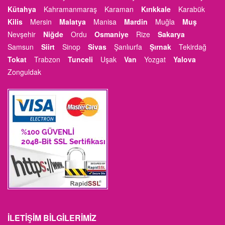
Kütahya
Kahramanmaraş
Karaman
Kırıkkale
Karabük
Kilis
Mersin
Malatya
Manisa
Mardin
Muğla
Muş
Nevşehir
Niğde
Ordu
Osmaniye
Rize
Sakarya
Samsun
Siirt
Sinop
Sivas
Şanlıurfa
Şırnak
Tekirdağ
Tokat
Trabzon
Tunceli
Uşak
Van
Yozgat
Yalova
Zonguldak
İLETIŞIM BILGILERIMIZ