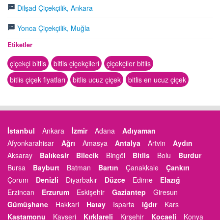
Dilşad Çiçekçilik, Ankara
Yonca Çiçekçilik, Muğla
Etiketler
çiçekçi bitlis
bitlis çiçekçileri
çiçekçiler bitlis
bitlis çiçek fiyatları
bitlis ucuz çiçek
bitlis en ucuz çiçek
İstanbul
Ankara
İzmir
Adana
Adıyaman
Afyonkarahisar
Ağrı
Amasya
Antalya
Artvin
Aydın
Aksaray
Balıkesir
Bilecik
Bingöl
Bitlis
Bolu
Burdur
Bursa
Bayburt
Batman
Bartın
Çanakkale
Çankırı
Çorum
Denizli
Diyarbakır
Düzce
Edirne
Elazığ
Erzincan
Erzurum
Eskişehir
Gaziantep
Giresun
Gümüşhane
Hakkari
Hatay
Isparta
Iğdır
Kars
Kastamonu
Kayseri
Kırklareli
Kırşehir
Kocaeli
Konya