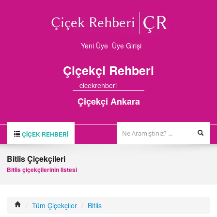
Yeni Üye
Üye Girişi
Çiçekçi
Rehberi
cicekrehberi
Çiçekçi Ankara
ÇIÇEK REHBERI
ÇİÇEK REHBERİ
Bitlis Çiçekçileri
ÇİÇEKÇİLER
Bitlis çiçekçilerinin listesi
HAKKIMIZDA
FİRMA BAŞVURUSU
/
Tüm Çiçekçiler
/
Bitlis