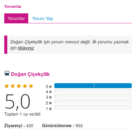
Yorumlar
Yorumlar
Yorum Yap
Doğan Çiçekçilik için yorum mevcut değil. İlk yorumu yazmak
için
tıklayınız
Doğan Çiçekçilik
5
1
5,0
4
0
3
0
2
0
0
1
Toplam 1 oy verildi
Ziyaretçi :
420
Görüntülenme :
902