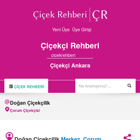
Yeni Üye
Üye Girişi
Çiçekçi
Rehberi
cicekrehberi
Çiçekçi Ankara
ÇIÇEK REHBERI
ÇİÇEK REHBERİ
Doğan Çiçekçilik
ÇİÇEKÇİLER
Çorum Çiçekçisi
HAKKIMIZDA
FİRMA BAŞVURUSU
Doğan Çiçekçilik
Merkez
,
Çorum