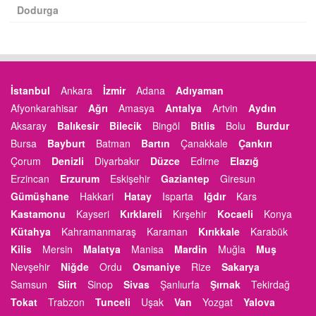
Dodurga
İstanbul
Ankara
İzmir
Adana
Adıyaman
Afyonkarahisar
Ağrı
Amasya
Antalya
Artvin
Aydın
Aksaray
Balıkesir
Bilecik
Bingöl
Bitlis
Bolu
Burdur
Bursa
Bayburt
Batman
Bartın
Çanakkale
Çankırı
Çorum
Denizli
Diyarbakır
Düzce
Edirne
Elazığ
Erzincan
Erzurum
Eskişehir
Gaziantep
Giresun
Gümüşhane
Hakkari
Hatay
Isparta
Iğdır
Kars
Kastamonu
Kayseri
Kırklareli
Kırşehir
Kocaeli
Konya
Kütahya
Kahramanmaraş
Karaman
Kırıkkale
Karabük
Kilis
Mersin
Malatya
Manisa
Mardin
Muğla
Muş
Nevşehir
Niğde
Ordu
Osmaniye
Rize
Sakarya
Samsun
Siirt
Sinop
Sivas
Şanlıurfa
Şırnak
Tekirdağ
Tokat
Trabzon
Tunceli
Uşak
Van
Yozgat
Yalova