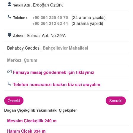
Erdoğan Öztürk
Yetkili Adı :
+90 364 225 45 75
(24 arama yapıldı)
Telefon :
+90 364 212 62 44
(3 arama yapıldı)
Solmaz Apt. No:29/A
Adres :
Bahabey Caddesi,
Bahçelievler Mahallesi
Merkez
,
Çorum
Firmaya mesaj göndermek için tıklayınız
Telefon numaranızı bırakın biz sizi arayalım
Önceki
Sonraki
Doğan Çiçekçilik Yakınındaki Çiçekçiler
Mevsim Çiçekçilik 240 m
Hanım Çiçek 334 m