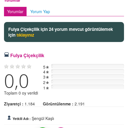
Yorumlar
Yorumlar
Yorum Yap
Fulya Çiçekçilik için 24 yorum mevcut görüntülemek
için
tıklayınız
Fulya Çiçekçilik
5
0
0,0
4
0
3
0
2
0
0
1
Toplam 0 oy verildi
Ziyaretçi :
1.184
Görüntülenme :
2.191
Şengül Kaşlı
Yetkili Adı :