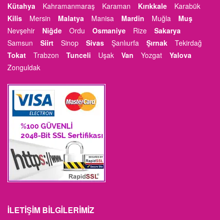
Kütahya
Kahramanmaraş
Karaman
Kırıkkale
Karabük
Kilis
Mersin
Malatya
Manisa
Mardin
Muğla
Muş
Nevşehir
Niğde
Ordu
Osmaniye
Rize
Sakarya
Samsun
Siirt
Sinop
Sivas
Şanlıurfa
Şırnak
Tekirdağ
Tokat
Trabzon
Tunceli
Uşak
Van
Yozgat
Yalova
Zonguldak
İLETIŞIM BILGILERIMIZ