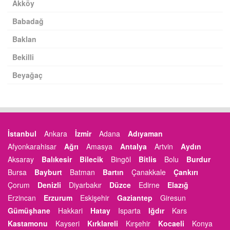
Akköy
Babadağ
Baklan
Bekilli
Beyağaç
İstanbul
Ankara
İzmir
Adana
Adıyaman
Afyonkarahisar
Ağrı
Amasya
Antalya
Artvin
Aydın
Aksaray
Balıkesir
Bilecik
Bingöl
Bitlis
Bolu
Burdur
Bursa
Bayburt
Batman
Bartın
Çanakkale
Çankırı
Çorum
Denizli
Diyarbakır
Düzce
Edirne
Elazığ
Erzincan
Erzurum
Eskişehir
Gaziantep
Giresun
Gümüşhane
Hakkari
Hatay
Isparta
Iğdır
Kars
Kastamonu
Kayseri
Kırklareli
Kırşehir
Kocaeli
Konya