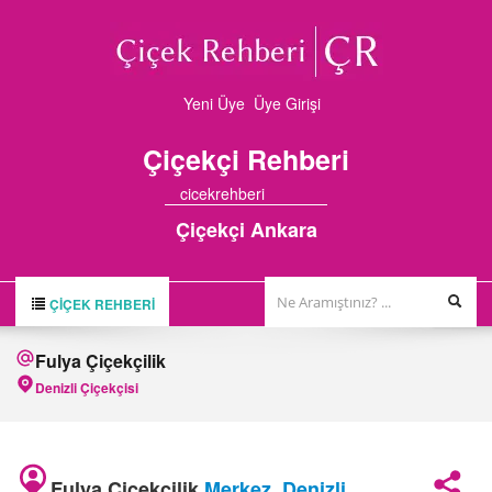
Yeni Üye
Üye Girişi
Çiçekçi
Rehberi
cicekrehberi
Çiçekçi Ankara
ÇIÇEK REHBERI
ÇİÇEK REHBERİ
Fulya Çiçekçilik
ÇİÇEKÇİLER
Denizli Çiçekçisi
HAKKIMIZDA
FİRMA BAŞVURUSU
Fulya Çiçekçilik
Merkez
,
Denizli