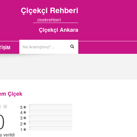
Çiçekçi
Rehberi
cicekrehberi
Çiçekçi Ankara
TİŞİM
m Çiçek
5
0
0
4
0
3
0
2
0
0
1
 verildi