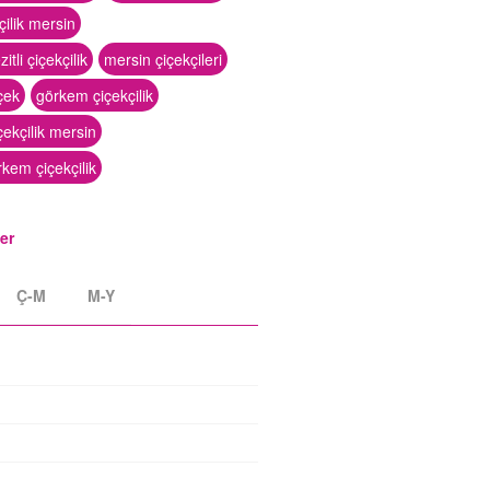
çilik mersin
tli çiçekçilik
mersin çiçekçileri
çek
görkem çiçekçilik
ekçilik mersin
kem çiçekçilik
ler
Ç-M
M-Y