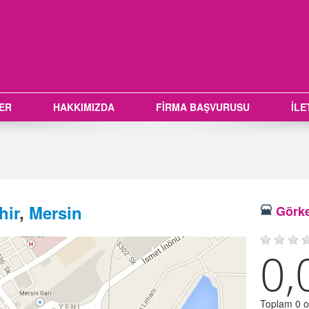
LER
HAKKIMIZDA
FİRMA BAŞVURUSU
İLE
hir
,
Mersin
Görke
0,
Toplam 0 oy