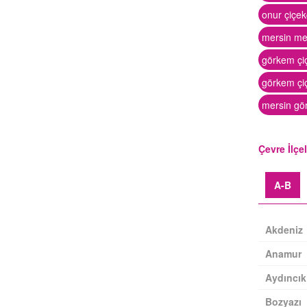
onur çiçek
mersin mezi
görkem çi
görkem çiç
mersin gör
Çevre İlçe
A-B
Akdeniz
Anamur
Aydıncık
Bozyazı