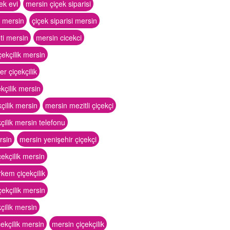
ek evi
mersin çiçek siparisi
k mersin
çiçek siparisi mersin
ti mersin
mersin cicekci
ekçilik mersin
r çiçekçilik
ekçilik mersin
çilik mersin
mersin mezitli çiçekçi
kçilik mersin telefonu
rsin
mersin yenişehir çiçekçi
ekçilik mersin
kem çiçekçilik
ekçilik mersin
çilik mersin
ekçilik mersin
mersin çiçekçilik