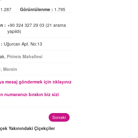
1.287
Görüntülenme :
1.795
n :
+90 324 327 29 03 (21 arama
yapıldı)
 :
Uğurcan Apt. No:13
ak,
Pirireis Mahallesi
r
,
Mersin
a mesaj göndermek için tıklayınız
n numaranızı bırakın biz sizi
Sonraki
çek Yakınındaki Çiçekçiler