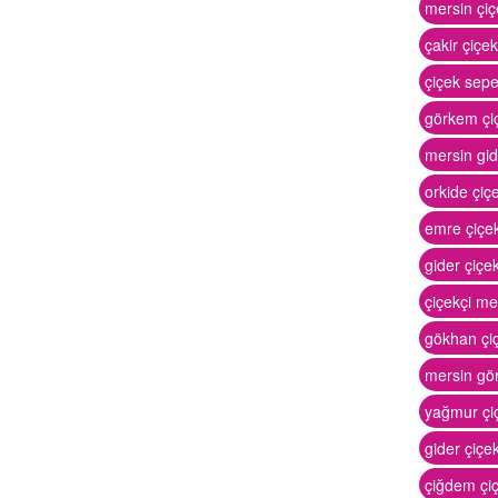
mersin çiç
çakir çiçe
çiçek sepe
görkem çiç
mersin gide
orkide çiç
emre çiçek
gider çiçe
çiçekçi me
gökhan çiç
mersin gör
yağmur çiç
gider çiçek
çiğdem çiç