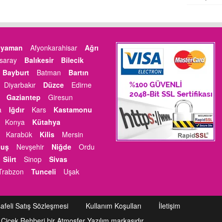
ıyaman
Afyonkarahisar
Ağrı
saray
Balıkesir
Bilecik
Bayburt
Batman
Bartın
Diyarbakır
Düzce
Edirne
Gaziantep
Giresun
a
Iğdır
Kars
Kastamonu
Konya
Kütahya
Karabük
Kilis
Mersin
uş
Nevşehir
Niğde
Ordu
Siirt
Sinop
Sivas
Trabzon
Tunceli
Uşak
afeli Satış Sözleşmesi
Kullanım Koşulları
İletişim
 Çiçek Rehberi bir Atmosfer Yazılım markasıdır.