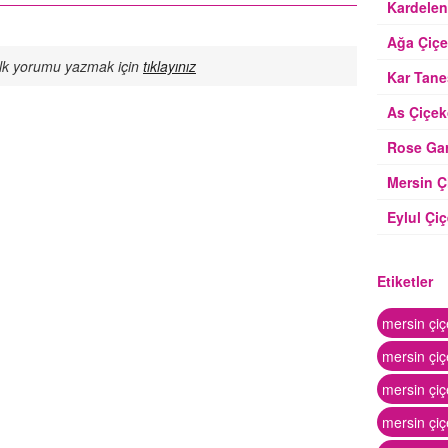
Kardelen
Ağa Çiçe
İlk yorumu yazmak için
tıklayınız
Kar Tane
As Çiçek
Rose Gar
Mersin Ç
Eylul Çiç
Etiketler
mersin çiç
mersin çi
mersin çiç
mersin çiç