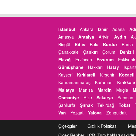
İstanbul
Ankara
İzmir
Adana
Ad
Amasya
Antalya
Artvin
Aydın
Ak
Bingöl
Bitlis
Bolu
Burdur
Bursa
Çanakkale
Çankırı
Çorum
Denizli
Elazığ
Erzincan
Erzurum
Eskişehir
Gümüşhane
Hakkari
Hatay
Ispart
Kayseri
Kırklareli
Kırşehir
Kocaeli
Kahramanmaraş
Karaman
Kırıkkale
Malatya
Manisa
Mardin
Muğla
M
Osmaniye
Rize
Sakarya
Samsun
Şanlıurfa
Şırnak
Tekirdağ
Tokat
Van
Yozgat
Yalova
Zonguldak
Çiçekçiler
Gizlilik Politikası
Mes
Çiçek Rehberi | ÇR, Tüm hakları saklıdır.