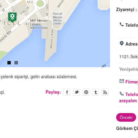
Ziyaretçi :
Telefo
Adres
1121.Sok
Yenişehi
, çelenk siparişi, gelin arabası süslemesi.
Firmay
çi
,
Paylaş:
Telefo
arayalım
Önceki
Görkem Çi