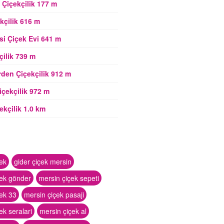
 Çiçekçilik 177 m
kçilik 616 m
si Çiçek Evi 641 m
çilik 739 m
den Çiçekçilik 912 m
içekçilik 972 m
ekçilik 1.0 km
ek
gider çiçek mersin
çek gönder
mersin çiçek sepeti
ek 33
mersin çiçek pasaji
ek seralari
mersin çiçek al