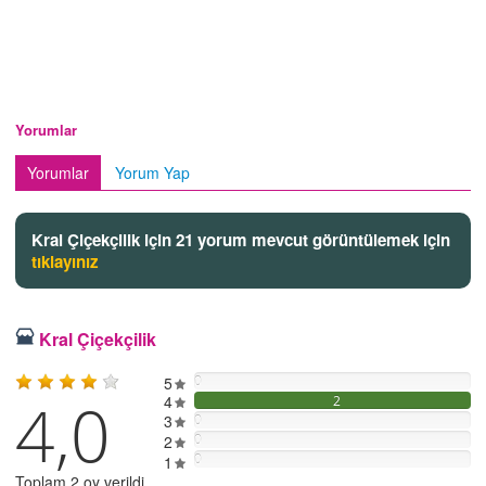
Yorumlar
Yorumlar
Yorum Yap
Kral Çiçekçilik için 21 yorum mevcut görüntülemek için
tıklayınız
Kral Çiçekçilik
5
0
4,0
4
2
3
0
2
0
0
1
Toplam 2 oy verildi