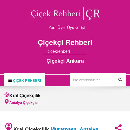
Yeni Üye
Üye Girişi
Çiçekçi
Rehberi
cicekrehberi
Çiçekçi Ankara
ÇIÇEK REHBERI
ÇİÇEK REHBERİ
Kral Çiçekçilik
ÇİÇEKÇİLER
Antalya Çiçekçisi
HAKKIMIZDA
FİRMA BAŞVURUSU
Kral Çiçekçilik
Muratpaşa
,
Antalya