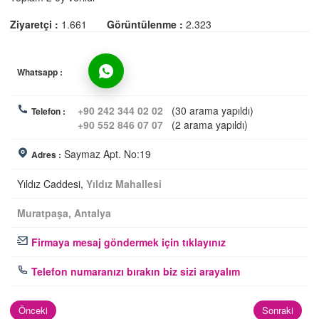
Ziyaretçi :
1.661
Görüntülenme :
2.323
Whatsapp :
+90 242 344 02 02
(30 arama yapıldı)
Telefon :
+90 552 846 07 07
(2 arama yapıldı)
Saymaz Apt. No:19
Adres :
Yıldız Caddesi,
Yıldız Mahallesi
Muratpaşa
,
Antalya
Firmaya mesaj göndermek için tıklayınız
Telefon numaranızı bırakın biz sizi arayalım
Önceki
Sonraki