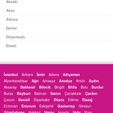
Akseki
Aksu
Alanya
Demre
Döşemealtı
Elmalı
İstanbul
Ankara
İzmir
Adana
Adıyaman
Afyonkarahisar
Ağrı
Amasya
Antalya
Artvin
Aydın
Aksaray
Balıkesir
Bilecik
Bingöl
Bitlis
Bolu
Burdur
Bursa
Bayburt
Batman
Bartın
Çanakkale
Çankırı
Çorum
Denizli
Diyarbakır
Düzce
Edirne
Elazığ
Erzincan
Erzurum
Eskişehir
Gaziantep
Giresun
Gümüşhane
Hakkari
Hatay
Isparta
Iğdır
Kars