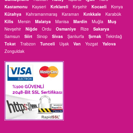
Kastamonu
Kayseri
Kırklareli
Kırşehir
Kocaeli
Konya
Kütahya
Kahramanmaraş
Karaman
Kırıkkale
Karabük
Kilis
Mersin
Malatya
Manisa
Mardin
Muğla
Muş
Nevşehir
Niğde
Ordu
Osmaniye
Rize
Sakarya
Samsun
Siirt
Sinop
Sivas
Şanlıurfa
Şırnak
Tekirdağ
Tokat
Trabzon
Tunceli
Uşak
Van
Yozgat
Yalova
Zonguldak