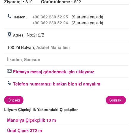
Ziyaretçi :
319
Görüntülenme :
622
+90 362 230 52 25
(9 arama yapıldı)
Telefon :
+90 362 230 52 24
(3 arama yapıldı)
No:212/B
Adres :
100.Yıl Bulvarı,
Adalet Mahallesi
İlkadım
,
Samsun
Firmaya mesaj göndermek için tıklayınız
Telefon numaranızı bırakın biz sizi arayalım
Önceki
Sonraki
Lilyum Çiçekçilik Yakınındaki Çiçekçiler
Manolya Çiçekçilik 13 m
Ünal Çiçek 372 m