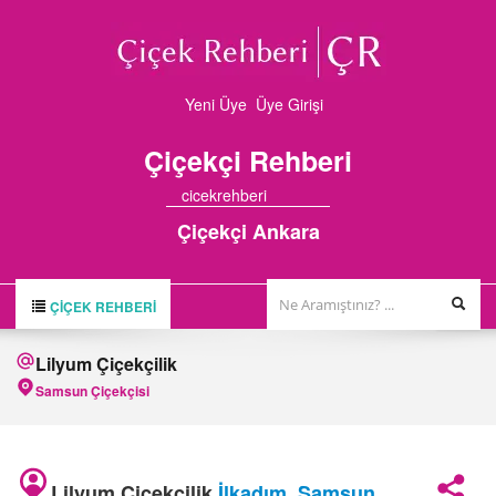
Yeni Üye
Üye Girişi
Çiçekçi
Rehberi
cicekrehberi
Çiçekçi Ankara
ÇIÇEK REHBERI
ÇİÇEK REHBERİ
Lilyum Çiçekçilik
ÇİÇEKÇİLER
Samsun Çiçekçisi
HAKKIMIZDA
FİRMA BAŞVURUSU
Lilyum Çiçekçilik
İlkadım
,
Samsun