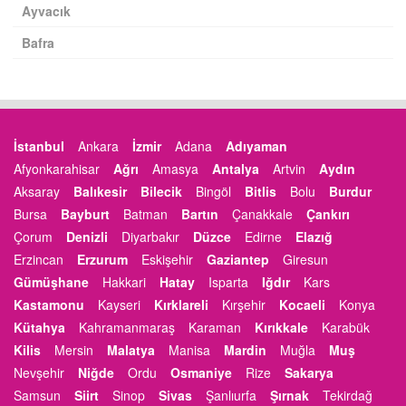
Ayvacık
Bafra
İstanbul
Ankara
İzmir
Adana
Adıyaman
Afyonkarahisar
Ağrı
Amasya
Antalya
Artvin
Aydın
Aksaray
Balıkesir
Bilecik
Bingöl
Bitlis
Bolu
Burdur
Bursa
Bayburt
Batman
Bartın
Çanakkale
Çankırı
Çorum
Denizli
Diyarbakır
Düzce
Edirne
Elazığ
Erzincan
Erzurum
Eskişehir
Gaziantep
Giresun
Gümüşhane
Hakkari
Hatay
Isparta
Iğdır
Kars
Kastamonu
Kayseri
Kırklareli
Kırşehir
Kocaeli
Konya
Kütahya
Kahramanmaraş
Karaman
Kırıkkale
Karabük
Kilis
Mersin
Malatya
Manisa
Mardin
Muğla
Muş
Nevşehir
Niğde
Ordu
Osmaniye
Rize
Sakarya
Samsun
Siirt
Sinop
Sivas
Şanlıurfa
Şırnak
Tekirdağ