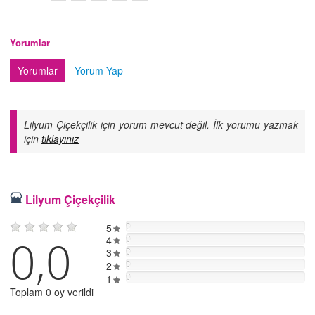
Yorumlar
Yorumlar
Yorum Yap
Lilyum Çiçekçilik için yorum mevcut değil. İlk yorumu yazmak
için
tıklayınız
Lilyum Çiçekçilik
5
0
0,0
4
0
3
0
2
0
0
1
Toplam 0 oy verildi