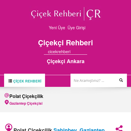
Yeni Üye
Üye Girişi
Çiçekçi
Rehberi
cicekrehberi
Çiçekçi Ankara
ÇIÇEK REHBERI
ÇİÇEK REHBERİ
Polat Çiçekçilik
ÇİÇEKÇİLER
Gaziantep Çiçekçisi
HAKKIMIZDA
FİRMA BAŞVURUSU
Polat Çiçekçilik
Şahinbey
,
Gaziantep