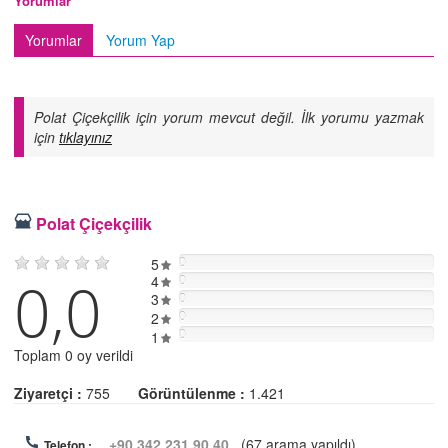
Yorumlar
Yorumlar
Yorum Yap
Polat Çiçekçilik için yorum mevcut değil. İlk yorumu yazmak
için
tıklayınız
Polat Çiçekçilik
5
0
0,0
4
0
3
0
2
0
0
1
Toplam 0 oy verildi
Ziyaretçi :
755
Görüntülenme :
1.421
+90 342 231 90 40
(67 arama yapıldı)
Telefon :