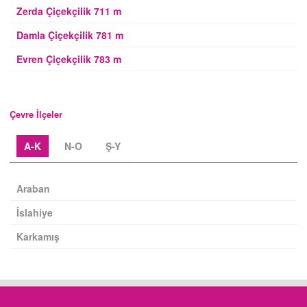
Zerda Çiçekçilik 711 m
Damla Çiçekçilik 781 m
Evren Çiçekçilik 783 m
Çevre İlçeler
A-K
N-O
Ş-Y
Araban
İslahiye
Karkamış