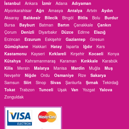
İstanbul
Ankara
İzmir
Adana
Adıyaman
Afyonkarahisar
Ağrı
Amasya
Antalya
Artvin
Aydın
Aksaray
Balıkesir
Bilecik
Bingöl
Bitlis
Bolu
Burdur
Bursa
Bayburt
Batman
Bartın
Çanakkale
Çankırı
Çorum
Denizli
Diyarbakır
Düzce
Edirne
Elazığ
Erzincan
Erzurum
Eskişehir
Gaziantep
Giresun
Gümüşhane
Hakkari
Hatay
Isparta
Iğdır
Kars
Kastamonu
Kayseri
Kırklareli
Kırşehir
Kocaeli
Konya
Kütahya
Kahramanmaraş
Karaman
Kırıkkale
Karabük
Kilis
Mersin
Malatya
Manisa
Mardin
Muğla
Muş
Nevşehir
Niğde
Ordu
Osmaniye
Rize
Sakarya
Samsun
Siirt
Sinop
Sivas
Şanlıurfa
Şırnak
Tekirdağ
Tokat
Trabzon
Tunceli
Uşak
Van
Yozgat
Yalova
Zonguldak