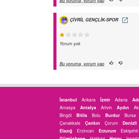
Bu yoruma, yorum yap
ÇİVRİL GENÇLİK-SPOR
Yorum yok
Bu yoruma, yorum yap
İstanbul
Ankara
İzmir
Adana
Ad
Amasya
Antalya
Artvin
Aydın
Ak
Bingöl
Bitlis
Bolu
Burdur
Bursa
Çanakkale
Çankırı
Çorum
Denizli
Elazığ
Erzincan
Erzurum
Eskişehir
Gümüşhane
Hakkari
Hatay
Ispart