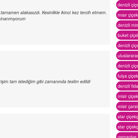
denizli çiç
tamamen alakasızdı. Kesinlikle ikinci kez tercih etmem.
mısır çiçek
a inanmıyorum
denizli mi
buket çiçek
denizli çiç
uluslararas
denizli çiç
fulya çiçekç
arişim tam istediğim gibi zamanında teslim edildi
denizli fida
misir çiçek
misir çarsi
star çiçek
star çiçekç
osmaniye s