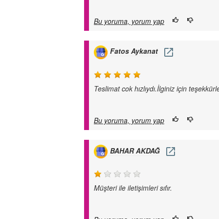
Bu yoruma, yorum yap
Fatos Aykanat
Teslimat cok hızlıydı.İlginiz için teşekkürl
Bu yoruma, yorum yap
BAHAR AKDAĞ
Müşteri ile iletişimleri sıfır.