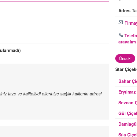
Adres Tar
Firmay
Telefo
arayalım
rulanmadı)
Önceki
Star Çiçek
Bahar Çi
Eryılmaz
z taze ve kaliteliydi ellerinize sağlık kalitenin adresi
Sevcan Ç
Gül Çiçe
Damlagül
Sıla Çiçe