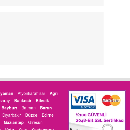
ıyaman
Afyonkarahisar
Ağrı
saray
Balıkesir
Bilecik
Bayburt
Batman
Bartın
Diyarbakır
Düzce
Edirne
Gaziantep
Giresun
a
Iğdır
Kars
Kastamonu