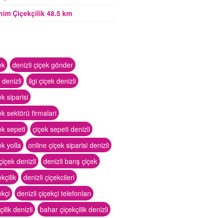
im Çiçekçilik 48.5 km
ek
denizli çiçek gönder
 denizli
ilgi çiçek denizli
ek siparisi
ek sektörü firmalari
ek sepeti
çiçek sepeti denizli
ek yolla
online çiçek siparisi denizli
çiçek denizli
denizli barış çiçek
kçilik
denizli çiçekcileri
ekçi
denizli çiçekçi telefonları
çilik denizli
bahar çiçekçilik denizli