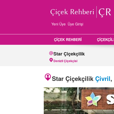
Yeni Üye
Üye Girişi
ÇİÇEK REHBERİ
ÇİÇEKÇİ
Star Çiçekçilik
Denizli Çiçekçisi
Star Çiçekçilik
Çivril
,