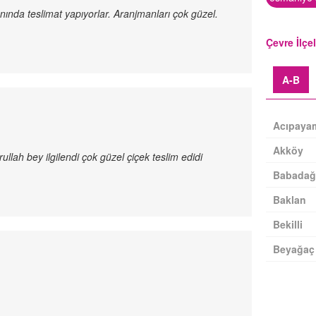
nında teslimat yapıyorlar. Aranjmanları çok güzel.
Çevre İlçe
A-B
Acıpaya
Akköy
llah bey ilgilendi çok güzel çiçek teslim edidi
Babadağ
Baklan
Bekilli
Beyağaç