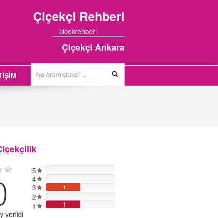
Çiçekçi
Rehberi
cicekrehberi
Çiçekçi Ankara
TİŞİM
içekçilik
5
0
0
4
0
3
1
2
0
1
1
 verildi