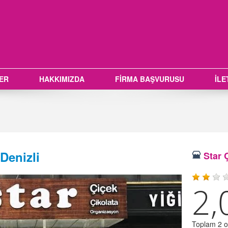
LER
HAKKIMIZDA
FİRMA BAŞVURUSU
İLE
Denizli
Star Ç
2,
Toplam 2 oy