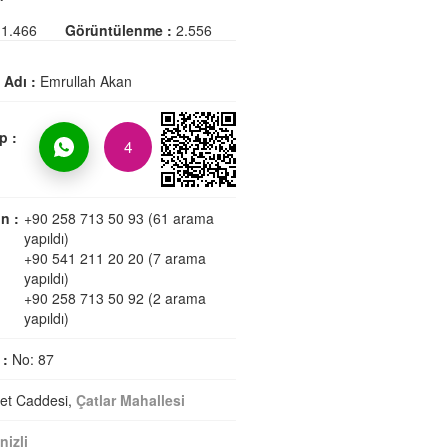
1.466
Görüntülenme :
2.556
i Adı :
Emrullah Akan
p :
4
n :
+90 258 713 50 93 (61 arama
yapıldı)
+90 541 211 20 20 (7 arama
yapıldı)
+90 258 713 50 92 (2 arama
yapıldı)
 :
No: 87
et Caddesi,
Çatlar Mahallesi
nizli