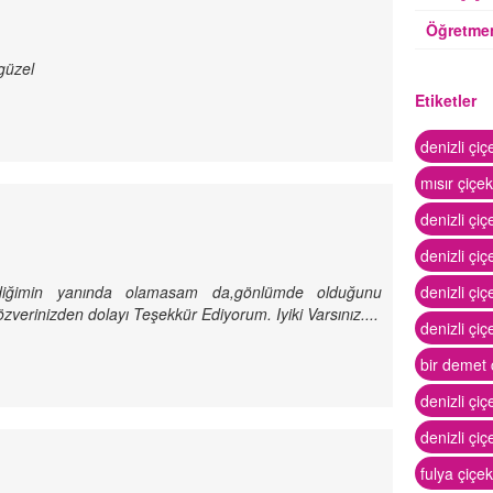
Öğretmen
 güzel
Etiketler
denizli çiç
mısır çiçek
denizli çiç
denizli çiç
diğimin yanında olamasam da,gönlümde olduğunu
denizli çiç
 özverinizden dolayı Teşekkür Ediyorum. Iyiki Varsınız....
denizli çiç
bir demet 
denizli çiçe
denizli çiç
fulya çiçek