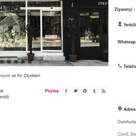
Ziyaretçi :
Yetkil
Whatsap
Telefo
oryum ve Kır Çiçekleri.
çe
Paylaş:
enizli
Adres
Cumhuriy
Çivril
,
De