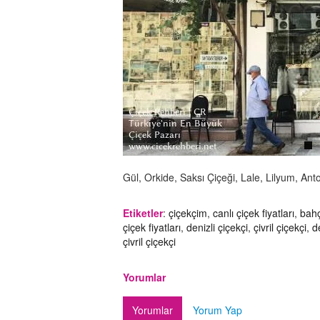
Gül, Orkide, Saksı Çiçeği, Lale, Lilyum, Ant
Etiketler
:
çiçekçim
,
canlı çiçek fiyatları
,
bah
çiçek fiyatları
,
denizli çiçekçi
,
çivril çiçekçi
,
d
çivril çiçekçi
Yorumlar
Yorumlar
Yorum Yap