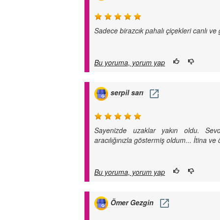
Sadece birazcık pahalı çiçekleri canlı ve
Bu yoruma, yorum yap
serpil sarı
Sayenizde uzaklar yakın oldu. Sev
aracılığınızla göstermiş oldum... İtina ve
Bu yoruma, yorum yap
Ömer Gezgin