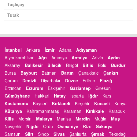
Taşlıçay
Tutak
İstanbul
Ankara
İzmir
Adana
Adıyaman
Afyonkarahisar
Ağrı
Amasya
Antalya
Artvin
Aydın
Aksaray
Balıkesir
Bilecik
Bingöl
Bitlis
Bolu
Burdur
Bursa
Bayburt
Batman
Bartın
Çanakkale
Çankırı
Çorum
Denizli
Diyarbakır
Düzce
Edirne
Elazığ
Erzincan
Erzurum
Eskişehir
Gaziantep
Giresun
Gümüşhane
Hakkari
Hatay
Isparta
Iğdır
Kars
Kastamonu
Kayseri
Kırklareli
Kırşehir
Kocaeli
Konya
Kütahya
Kahramanmaraş
Karaman
Kırıkkale
Karabük
Kilis
Mersin
Malatya
Manisa
Mardin
Muğla
Muş
Nevşehir
Niğde
Ordu
Osmaniye
Rize
Sakarya
Samsun
Siirt
Sinop
Sivas
Şanlıurfa
Şırnak
Tekirdağ