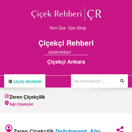
Yeni Üye
Üye Girişi
Çiçekçi
Rehberi
cicekrehberi
Çiçekçi Ankara
ÇIÇEK REHBERI
ÇİÇEK REHBERİ
Zeren Çiçekçilik
ÇİÇEKÇİLER
Ağrı Çiçekçisi
HAKKIMIZDA
FİRMA BAŞVURUSU
Zeren Çiçekçilik
Doğubayazıt
,
Ağrı