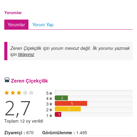
Yorumlar
Yorumlar
Yorum Yap
Zeren Çiçekçilik için yorum mevcut değil. İlk yorumu yazmak
için
tıklayınız
Zeren Çiçekçilik
5
0
2,7
4
2
3
5
2
4
1
1
Toplam 12 oy verildi
Ziyaretçi :
670
Görüntülenme :
1.495