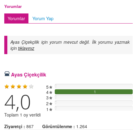
Yorumlar
Yorumlar
Yorum Yap
Ayas Çiçekçilik için yorum mevcut değil. İlk yorumu yazmak
için
tıklayınız
Ayas Çiçekçilik
5
0
4,0
4
1
3
0
2
0
0
1
Toplam 1 oy verildi
Ziyaretçi :
867
Görüntülenme :
1.264