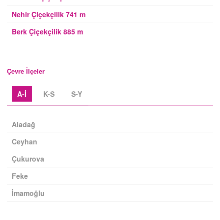
Nehir Çiçekçilik 741 m
Berk Çiçekçilik 885 m
Çevre İlçeler
A-İ
K-S
S-Y
Aladağ
Ceyhan
Çukurova
Feke
İmamoğlu