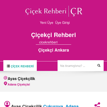
Yeni Üye
Üye Girişi
Çiçekçi
Rehberi
cicekrehberi
Çiçekçi Ankara
ÇIÇEK REHBERI
ÇİÇEK REHBERİ
Ayas Çiçekçilik
ÇİÇEKÇİLER
Adana Çiçekçisi
HAKKIMIZDA
FİRMA BAŞVURUSU
Ayas Çiçekçilik
Çukurova
,
Adana