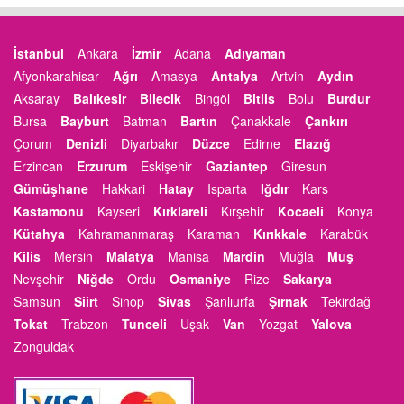
İstanbul
Ankara
İzmir
Adana
Adıyaman
Afyonkarahisar
Ağrı
Amasya
Antalya
Artvin
Aydın
Aksaray
Balıkesir
Bilecik
Bingöl
Bitlis
Bolu
Burdur
Bursa
Bayburt
Batman
Bartın
Çanakkale
Çankırı
Çorum
Denizli
Diyarbakır
Düzce
Edirne
Elazığ
Erzincan
Erzurum
Eskişehir
Gaziantep
Giresun
Gümüşhane
Hakkari
Hatay
Isparta
Iğdır
Kars
Kastamonu
Kayseri
Kırklareli
Kırşehir
Kocaeli
Konya
Kütahya
Kahramanmaraş
Karaman
Kırıkkale
Karabük
Kilis
Mersin
Malatya
Manisa
Mardin
Muğla
Muş
Nevşehir
Niğde
Ordu
Osmaniye
Rize
Sakarya
Samsun
Siirt
Sinop
Sivas
Şanlıurfa
Şırnak
Tekirdağ
Tokat
Trabzon
Tunceli
Uşak
Van
Yozgat
Yalova
Zonguldak