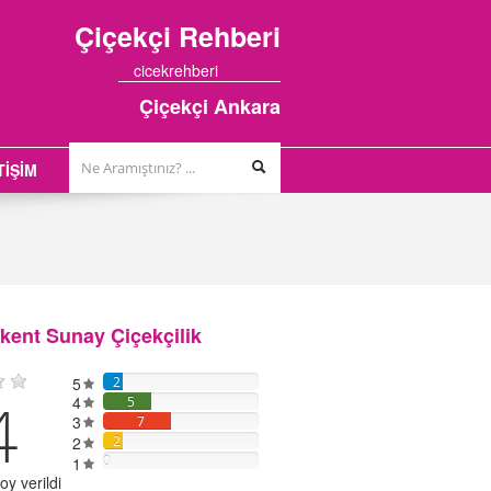
Çiçekçi
Rehberi
cicekrehberi
Çiçekçi Ankara
TİŞİM
kent Sunay Çiçekçilik
5
2
4
4
5
3
7
2
2
0
1
y verildi