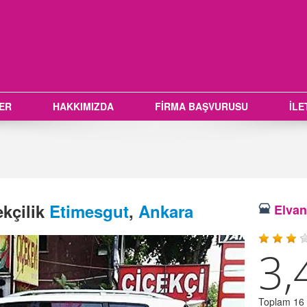
LER
HAKKIMIZDA
FİRMA BAŞVURUSU
İLE
kçilik
Etimesgut
,
Ankara
Elvan
3,
Toplam 16 o