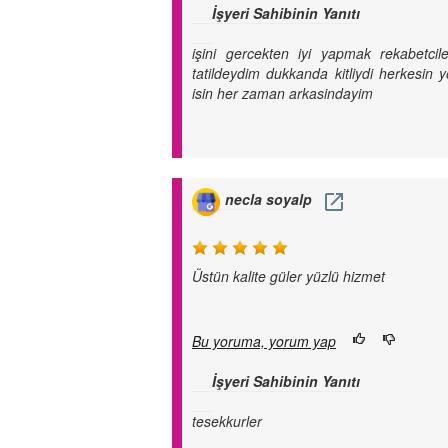
İşyeri Sahibinin Yanıtı
işini gercekten iyi yapmak rekabetci
tatildeydim dukkanda kitliydi herkesin 
isin her zaman arkasindayim
necla soyalp
Üstün kalite güler yüzlü hizmet
Bu yoruma, yorum yap
İşyeri Sahibinin Yanıtı
tesekkurler