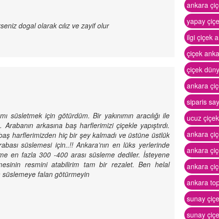
ankara çiç
yapay çiç
rseniz dogal olarak cılız ve zayif olur
ilgi çiçek 
çiçek ank
çiçek dün
ankara çiç
siparis sa
 süsletmek için götürdüm. Bir yakınımın aracılığı ile
ucuz çiçe
rabanın arkasına baş harflerimizi çiçekle yapıştırdı.
ankara çiç
aş harflerimizden hiç bir şey kalmadı ve üstüne üstlük
bası süslemesi için..!! Ankara’nın en lüks yerlerinde
ankara çi
me en fazla 300 -400 arası süsleme dediler. İsteyene
esinin resmini atabilirim tam bir rezalet. Ben helal
ankara çiç
a süslemeye falan götürmeyin
ankara to
sunay çiç
sunay çiçe