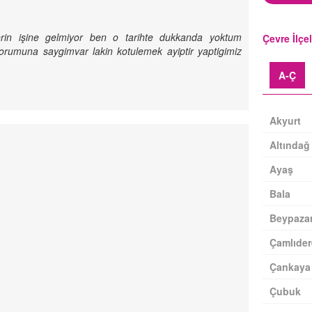
lerin işine gelmiyor ben o tarihte dukkanda yoktum
Çevre İlçe
yorumuna saygimvar lakin kotulemek ayiptir yaptigimiz
A-Ç
Akyurt
Altındağ
Ayaş
Bala
Beypazar
Çamlıder
Çankaya
Çubuk