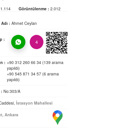
1.114
Görüntülenme :
2.012
i Adı :
Ahmet Ceylan
p :
4
n :
+90 312 260 66 34 (139 arama
yapıldı)
+90 545 871 34 57 (6 arama
yapıldı)
 :
No:303/A
 Caddesi,
İstasyon Mahallesi
ut
,
Ankara