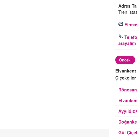
Adres Tar
Tren İ̇sta
Firmay
Telefo
arayalım
Önceki
Elvankent 
Çiçekçiler
Rönesans
Elvanken
Ayyıldız 
Doğanken
Gül Çiçe