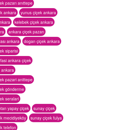
ek pazarı anıttepe
ek ankara
yunus çiçek ankara
ankara
kelebek çiçek ankara
ara
ankara çiçek pazarı
yası ankara
dogan çiçek ankara
ek siparisi
yfasi ankara çiçek
k ankara
ek pazari anittepe
çek gönderme
ek seralari
ptan yapay çiçek
sunay çiçek
ek mecidiyeköy
sunay çiçek fulya
k telefon