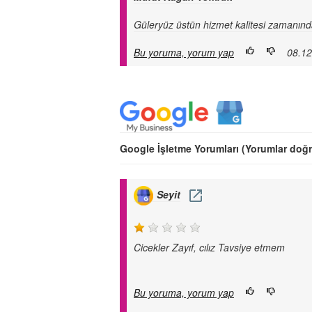
Güleryüz üstün hizmet kalitesi zamanınd
Bu yoruma, yorum yap
08.12.
Google İşletme Yorumları (Yorumlar doğ
Seyit
Cicekler Zayıf, cılız Tavsiye etmem
Bu yoruma, yorum yap