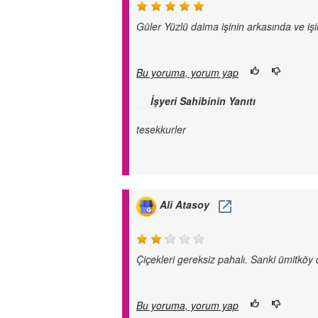
Güler Yüzlü daima işinin arkasında ve işi
Bu yoruma, yorum yap
İşyeri Sahibinin Yanıtı
tesekkurler
Ali Atasoy
Çiçekleri gereksiz pahalı. Sanki ümitköy 
Bu yoruma, yorum yap