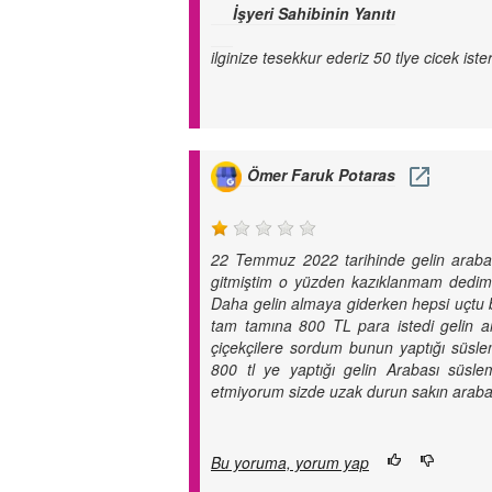
İşyeri Sahibinin Yanıtı
ilginize tesekkur ederiz 50 tlye cicek iste
Ömer Faruk Potaras
22 Temmuz 2022 tarihinde gelin arabamı
gitmiştim o yüzden kazıklanmam dedim. A
Daha gelin almaya giderken hepsi uçtu b
tam tamına 800 TL para istedi gelin ara
çiçekçilere sordum bunun yaptığı süsle
800 tl ye yaptığı gelin Arabası süslem
etmiyorum sizde uzak durun sakın arab
Bu yoruma, yorum yap