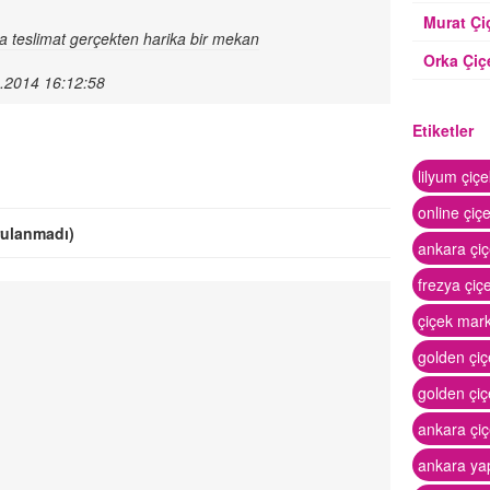
Murat Çi
a teslimat gerçekten harika bir mekan
Orka Çiç
2014 16:12:58
Etiketler
lilyum çiç
online çiç
rulanmadı)
ankara çiç
frezya çiç
çiçek mar
golden çi
golden çi
ankara çiçe
ankara ya