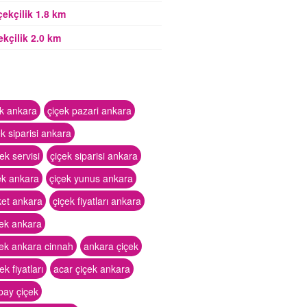
çekçilik 1.8 km
ekçilik 2.0 km
ek ankara
çiçek pazari ankara
ek siparisi ankara
ek servisi
çiçek siparisi ankara
ek ankara
çiçek yunus ankara
ket ankara
çiçek fiyatları ankara
çek ankara
çek ankara cinnah
ankara çiçek
k fiyatları
acar çiçek ankara
pay çiçek