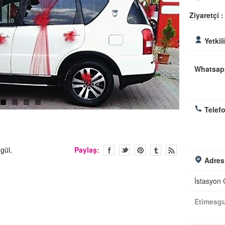
Ziyaretçi :
Yetkil
Whatsap
Telefo
,
gül
,
Paylaş:
Adres
İstasyon
Etimesg