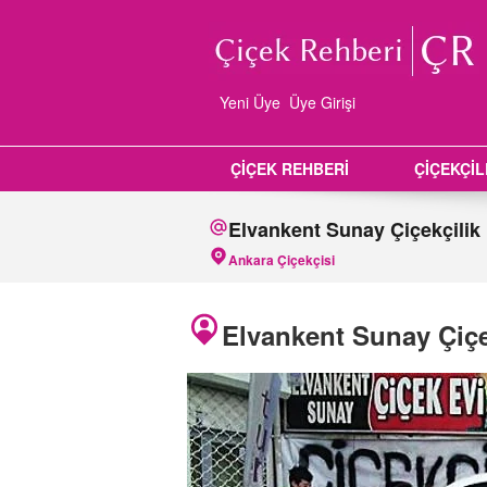
Yeni Üye
Üye Girişi
ÇİÇEK REHBERİ
ÇİÇEKÇİ
Elvankent Sunay Çiçekçilik
Ankara Çiçekçisi
Elvankent Sunay Çiçe