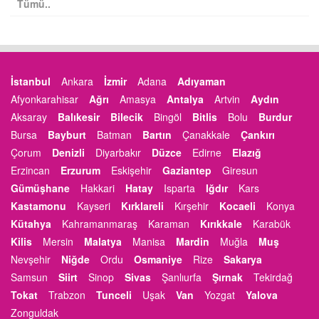
Tümü..
İstanbul
Ankara
İzmir
Adana
Adıyaman
Afyonkarahisar
Ağrı
Amasya
Antalya
Artvin
Aydın
Aksaray
Balıkesir
Bilecik
Bingöl
Bitlis
Bolu
Burdur
Bursa
Bayburt
Batman
Bartın
Çanakkale
Çankırı
Çorum
Denizli
Diyarbakır
Düzce
Edirne
Elazığ
Erzincan
Erzurum
Eskişehir
Gaziantep
Giresun
Gümüşhane
Hakkari
Hatay
Isparta
Iğdır
Kars
Kastamonu
Kayseri
Kırklareli
Kırşehir
Kocaeli
Konya
Kütahya
Kahramanmaraş
Karaman
Kırıkkale
Karabük
Kilis
Mersin
Malatya
Manisa
Mardin
Muğla
Muş
Nevşehir
Niğde
Ordu
Osmaniye
Rize
Sakarya
Samsun
Siirt
Sinop
Sivas
Şanlıurfa
Şırnak
Tekirdağ
Tokat
Trabzon
Tunceli
Uşak
Van
Yozgat
Yalova
Zonguldak