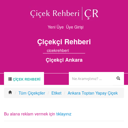
Yeni Üye
Üye Girişi
Çiçekçi
Rehberi
cicekrehberi
Çiçekçi Ankara
ÇIÇEK REHBERI
ÇİÇEK REHBERİ
/
Tüm Çiçekçiler
/
Etiket
/
Ankara Toptan Yapay Çiçek
ÇİÇEKÇİLER
HAKKIMIZDA
Bu alana reklam vermek için
tıklayınız
FİRMA BAŞVURUSU