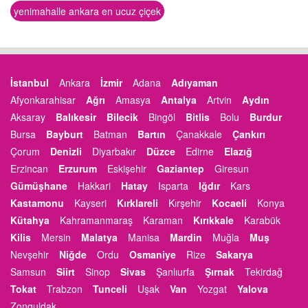
yenimahalle ankara en ucuz çiçek
İstanbul
Ankara
İzmir
Adana
Adıyaman
Afyonkarahisar
Ağrı
Amasya
Antalya
Artvin
Aydın
Aksaray
Balıkesir
Bilecik
Bingöl
Bitlis
Bolu
Burdur
Bursa
Bayburt
Batman
Bartın
Çanakkale
Çankırı
Çorum
Denizli
Diyarbakır
Düzce
Edirne
Elazığ
Erzincan
Erzurum
Eskişehir
Gaziantep
Giresun
Gümüşhane
Hakkari
Hatay
Isparta
Iğdır
Kars
Kastamonu
Kayseri
Kırklareli
Kırşehir
Kocaeli
Konya
Kütahya
Kahramanmaraş
Karaman
Kırıkkale
Karabük
Kilis
Mersin
Malatya
Manisa
Mardin
Muğla
Muş
Nevşehir
Niğde
Ordu
Osmaniye
Rize
Sakarya
Samsun
Siirt
Sinop
Sivas
Şanlıurfa
Şırnak
Tekirdağ
Tokat
Trabzon
Tunceli
Uşak
Van
Yozgat
Yalova
Zonguldak