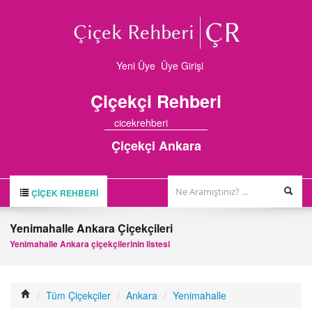
Yeni Üye
Üye Girişi
Çiçekçi
Rehberi
cicekrehberi
Çiçekçi Ankara
ÇIÇEK REHBERI
ÇİÇEK REHBERİ
Yenimahalle Ankara Çiçekçileri
ÇİÇEKÇİLER
Yenimahalle Ankara çiçekçilerinin listesi
HAKKIMIZDA
FİRMA BAŞVURUSU
/
Tüm Çiçekçiler
/
Ankara
/
Yenimahalle