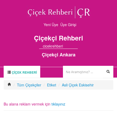
Yeni Üye
Üye Girişi
Çiçekçi
Rehberi
cicekrehberi
Çiçekçi Ankara
ÇIÇEK REHBERI
ÇİÇEK REHBERİ
/
Tüm Çiçekçiler
/
Etiket
/
Asli Çiçek Eskisehir
ÇİÇEKÇİLER
HAKKIMIZDA
Bu alana reklam vermek için
tıklayınız
FİRMA BAŞVURUSU