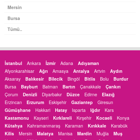
Mersin
Bursa
Tümü..
İstanbul
Ankara
İzmir
Adana
Adıyaman
Afyonkarahisar
Ağrı
Amasya
Antalya
Artvin
Aydın
Aksaray
Balıkesir
Bilecik
Bingöl
Bitlis
Bolu
Burdur
Bursa
Bayburt
Batman
Bartın
Çanakkale
Çankırı
Çorum
Denizli
Diyarbakır
Düzce
Edirne
Elazığ
Erzincan
Erzurum
Eskişehir
Gaziantep
Giresun
Gümüşhane
Hakkari
Hatay
Isparta
Iğdır
Kars
Kastamonu
Kayseri
Kırklareli
Kırşehir
Kocaeli
Konya
Kütahya
Kahramanmaraş
Karaman
Kırıkkale
Karabük
Kilis
Mersin
Malatya
Manisa
Mardin
Muğla
Muş