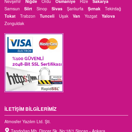
Nevşehir
Niğde
Ordu
Osmaniye
Rize
Sakarya
Samsun
Siirt
Sinop
Sivas
Şanlıurfa
Şırnak
Tekirdağ
Tokat
Trabzon
Tunceli
Uşak
Van
Yozgat
Yalova
Zonguldak
İLETIŞIM BILGILERIMIZ
Atmosfer Yazılım Ltd. Şti.
Tandoğan Mh. Dinçer Sk. No:18/1 Sincan - Ankara