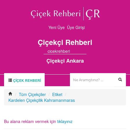
Yeni Üye
Üye Girişi
Çiçekçi
Rehberi
cicekrehberi
Çiçekçi Ankara
ÇIÇEK REHBERI
ÇİÇEK REHBERİ
/
Tüm Çiçekçiler
/
Etiket
/
Kardelen Çiçekçilik Kahramanmaras
ÇİÇEKÇİLER
HAKKIMIZDA
Bu alana reklam vermek için
tıklayınız
FİRMA BAŞVURUSU