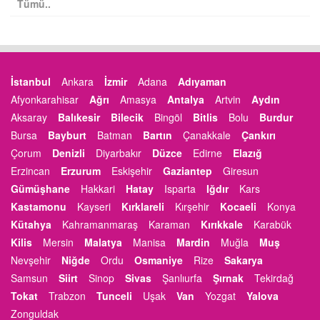
Tümü..
İstanbul
Ankara
İzmir
Adana
Adıyaman
Afyonkarahisar
Ağrı
Amasya
Antalya
Artvin
Aydın
Aksaray
Balıkesir
Bilecik
Bingöl
Bitlis
Bolu
Burdur
Bursa
Bayburt
Batman
Bartın
Çanakkale
Çankırı
Çorum
Denizli
Diyarbakır
Düzce
Edirne
Elazığ
Erzincan
Erzurum
Eskişehir
Gaziantep
Giresun
Gümüşhane
Hakkari
Hatay
Isparta
Iğdır
Kars
Kastamonu
Kayseri
Kırklareli
Kırşehir
Kocaeli
Konya
Kütahya
Kahramanmaraş
Karaman
Kırıkkale
Karabük
Kilis
Mersin
Malatya
Manisa
Mardin
Muğla
Muş
Nevşehir
Niğde
Ordu
Osmaniye
Rize
Sakarya
Samsun
Siirt
Sinop
Sivas
Şanlıurfa
Şırnak
Tekirdağ
Tokat
Trabzon
Tunceli
Uşak
Van
Yozgat
Yalova
Zonguldak