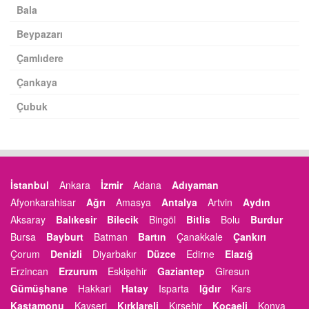
Bala
Beypazarı
Çamlıdere
Çankaya
Çubuk
İstanbul
Ankara
İzmir
Adana
Adıyaman
Afyonkarahisar
Ağrı
Amasya
Antalya
Artvin
Aydın
Aksaray
Balıkesir
Bilecik
Bingöl
Bitlis
Bolu
Burdur
Bursa
Bayburt
Batman
Bartın
Çanakkale
Çankırı
Çorum
Denizli
Diyarbakır
Düzce
Edirne
Elazığ
Erzincan
Erzurum
Eskişehir
Gaziantep
Giresun
Gümüşhane
Hakkari
Hatay
Isparta
Iğdır
Kars
Kastamonu
Kayseri
Kırklareli
Kırşehir
Kocaeli
Konya