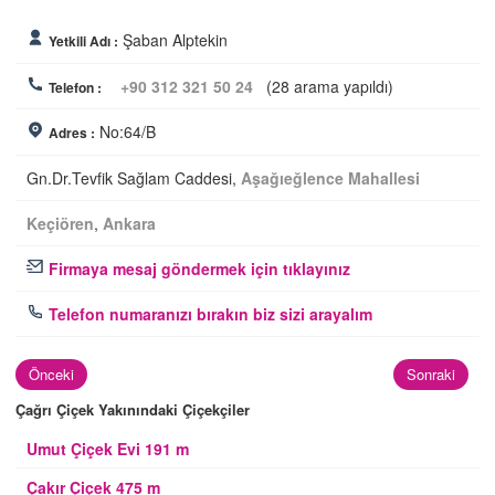
Şaban Alptekin
Yetkili Adı :
+90 312 321 50 24
(28 arama yapıldı)
Telefon :
No:64/B
Adres :
Gn.Dr.Tevfik Sağlam Caddesi,
Aşağıeğlence Mahallesi
Keçiören
,
Ankara
Firmaya mesaj göndermek için tıklayınız
Telefon numaranızı bırakın biz sizi arayalım
Önceki
Sonraki
Çağrı Çiçek Yakınındaki Çiçekçiler
Umut Çiçek Evi 191 m
Çakır Çiçek 475 m