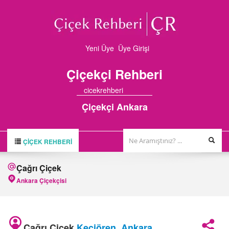
Yeni Üye
Üye Girişi
Çiçekçi
Rehberi
cicekrehberi
Çiçekçi Ankara
ÇIÇEK REHBERI
ÇİÇEK REHBERİ
Çağrı Çiçek
ÇİÇEKÇİLER
Ankara Çiçekçisi
HAKKIMIZDA
FİRMA BAŞVURUSU
Çağrı Çiçek
Keçiören
,
Ankara