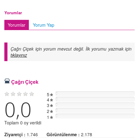
Yorumlar
Yorumlar
Yorum Yap
Çağrı Çiçek için yorum mevcut değil. İlk yorumu yazmak için
tıklayınız
Çağrı Çiçek
5
0
0,0
4
0
3
0
2
0
0
1
Toplam 0 oy verildi
Ziyaretçi :
1.746
Görüntülenme :
2.178