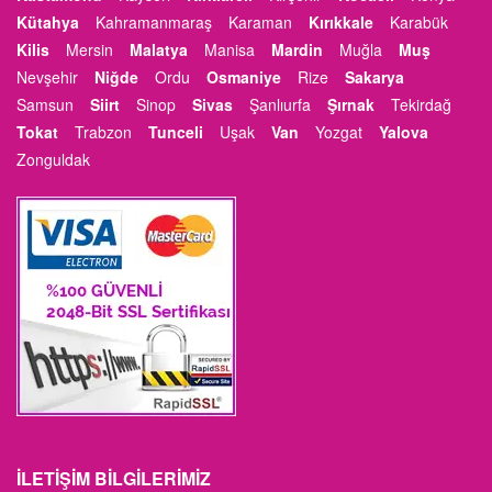
Kütahya
Kahramanmaraş
Karaman
Kırıkkale
Karabük
Kilis
Mersin
Malatya
Manisa
Mardin
Muğla
Muş
Nevşehir
Niğde
Ordu
Osmaniye
Rize
Sakarya
Samsun
Siirt
Sinop
Sivas
Şanlıurfa
Şırnak
Tekirdağ
Tokat
Trabzon
Tunceli
Uşak
Van
Yozgat
Yalova
Zonguldak
İLETIŞIM BILGILERIMIZ