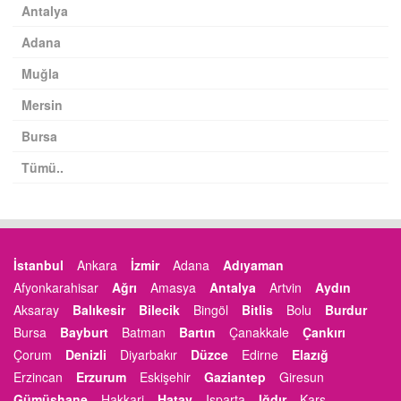
Antalya
Adana
Muğla
Mersin
Bursa
Tümü..
İstanbul
Ankara
İzmir
Adana
Adıyaman
Afyonkarahisar
Ağrı
Amasya
Antalya
Artvin
Aydın
Aksaray
Balıkesir
Bilecik
Bingöl
Bitlis
Bolu
Burdur
Bursa
Bayburt
Batman
Bartın
Çanakkale
Çankırı
Çorum
Denizli
Diyarbakır
Düzce
Edirne
Elazığ
Erzincan
Erzurum
Eskişehir
Gaziantep
Giresun
Gümüşhane
Hakkari
Hatay
Isparta
Iğdır
Kars