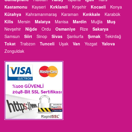
Kastamonu
Kayseri
Kırklareli
Kırşehir
Kocaeli
Konya
Kütahya
Kahramanmaraş
Karaman
Kırıkkale
Karabük
Kilis
Mersin
Malatya
Manisa
Mardin
Muğla
Muş
Nevşehir
Niğde
Ordu
Osmaniye
Rize
Sakarya
Samsun
Siirt
Sinop
Sivas
Şanlıurfa
Şırnak
Tekirdağ
Tokat
Trabzon
Tunceli
Uşak
Van
Yozgat
Yalova
Zonguldak