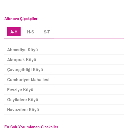
Altınova Çiçekçileri
A-H
H-S
S-T
Ahmediye Köyü
Aktoprak Köyü
Çavuşçiftliği Köyü
Cumhuriyet Mahallesi
Fevziye Köyü
Geyikdere Köyü
Havuzdere Köyü
En Çok Yorumlanan Çiçekçiler