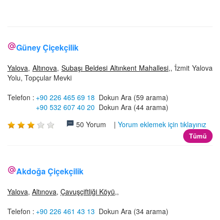
İLETİŞİM
Güney Çiçekçilik
Yalova
,
Altınova
,
Subaşı Beldesi Altınkent Mahallesi
,, İ̇zmit Yalova
Yolu, Topçular Mevki
Telefon :
+90 226 465 69 18
Dokun Ara (59 arama)
+90 532 607 40 20
Dokun Ara (44 arama)
50 Yorum |
Yorum eklemek için tıklayınız
Tümü
Akdoğa Çiçekçilik
Yalova
,
Altınova
,
Çavuşçiftliği Köyü
,,
Telefon :
+90 226 461 43 13
Dokun Ara (34 arama)