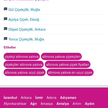
Gül Çiçekçilik, Muğla
Açelya Çiçek, Elazığ
Dilşad Çiçekçilik, Ankara
Yonca Çiçekçilik, Muğla
Etiketler
çiçekçi altınova yalova
altınova yalova çiçekçileri
çiçekçiler altınova yalova
altınova yalova çiçek fiyatları
altınova yalova ucuz çiçek
altınova yalova en ucuz çiçek
İstanbul
Ankara
İzmir
Adana
Adıyaman
Afyonkarahisar
Ağrı
Amasya
Antalya
Artvin
Aydın