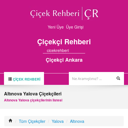
Yeni Üye
Üye Girişi
Çiçekçi
Rehberi
cicekrehberi
Çiçekçi Ankara
ÇIÇEK REHBERI
ÇİÇEK REHBERİ
Altınova Yalova Çiçekçileri
ÇİÇEKÇİLER
Altınova Yalova çiçekçilerinin listesi
HAKKIMIZDA
FİRMA BAŞVURUSU
/
Tüm Çiçekçiler
/
Yalova
/
Altınova