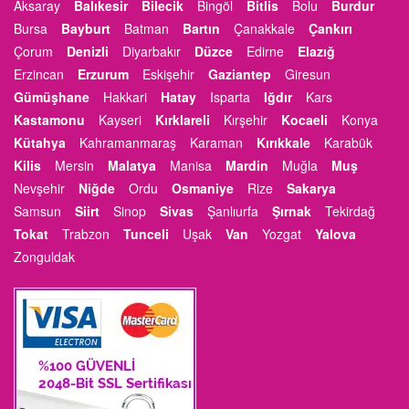
Aksaray
Balıkesir
Bilecik
Bingöl
Bitlis
Bolu
Burdur
Bursa
Bayburt
Batman
Bartın
Çanakkale
Çankırı
Çorum
Denizli
Diyarbakır
Düzce
Edirne
Elazığ
Erzincan
Erzurum
Eskişehir
Gaziantep
Giresun
Gümüşhane
Hakkari
Hatay
Isparta
Iğdır
Kars
Kastamonu
Kayseri
Kırklareli
Kırşehir
Kocaeli
Konya
Kütahya
Kahramanmaraş
Karaman
Kırıkkale
Karabük
Kilis
Mersin
Malatya
Manisa
Mardin
Muğla
Muş
Nevşehir
Niğde
Ordu
Osmaniye
Rize
Sakarya
Samsun
Siirt
Sinop
Sivas
Şanlıurfa
Şırnak
Tekirdağ
Tokat
Trabzon
Tunceli
Uşak
Van
Yozgat
Yalova
Zonguldak