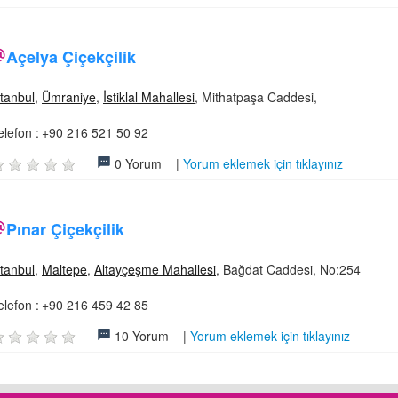
Açelya Çiçekçilik
stanbul
,
Ümraniye
,
İstiklal Mahallesi
, Mithatpaşa Caddesi,
elefon :
+90 216 521 50 92
0 Yorum |
Yorum eklemek için tıklayınız
Pınar Çiçekçilik
stanbul
,
Maltepe
,
Altayçeşme Mahallesi
, Bağdat Caddesi, No:254
elefon :
+90 216 459 42 85
10 Yorum |
Yorum eklemek için tıklayınız