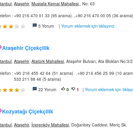
stanbul
,
Ataşehir
,
Mustafa Kemal Mahallesi
,, No: 63
elefon :
+90 216 470 01 33 (95 arama) ,+90 216 470 00 05 (36 arama
5 Yorum |
Yorum eklemek için tıklayınız
Ataşehir Çiçekçilik
stanbul
,
Ataşehir
,
Atatürk Mahallesi
, Ataşehir Bulvarı, Ata Blokları No:3/2
elefon :
+90 216 455 42 64 (51 arama) ,+90 216 456 25 99 (10 aram
533 211 88 46 (5 arama)
22 Yorum
0
1
|
Yorum eklemek için tıklayı
Kozyatağı Çiçekçilik
stanbul
,
Ataşehir
,
İçerenköy Mahallesi
, Doğanbey Caddesi, Meriç Sk.