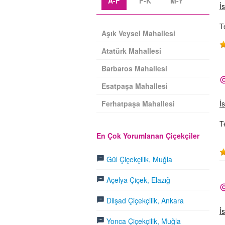
A-F
F-K
M-Y
İ
T
Aşık Veysel Mahallesi
Atatürk Mahallesi
Barbaros Mahallesi
Esatpaşa Mahallesi
Ferhatpaşa Mahallesi
İ
T
En Çok Yorumlanan Çiçekçiler
Gül Çiçekçilik, Muğla
Açelya Çiçek, Elazığ
Dilşad Çiçekçilik, Ankara
İ
Yonca Çiçekçilik, Muğla