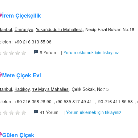
İrem Çiçekçilik
stanbul
,
Ümraniye
,
Yukarıdudullu Mahallesi
,, Necip Fazıl Bulvarı No:18
elefon :
+90 216 313 55 08
6 Yorum |
Yorum eklemek için tıklayınız
Mete Çiçek Evi
stanbul
,
Kadıköy
,
19 Mayıs Mahallesi
, Çelik Sokak, No:15
elefon :
+90 216 358 26 90 ,+90 535 817 49 41 ,+90 216 411 85 58 ,
41 Yorum |
Yorum eklemek için tıklayınız
Gülen Çiçek