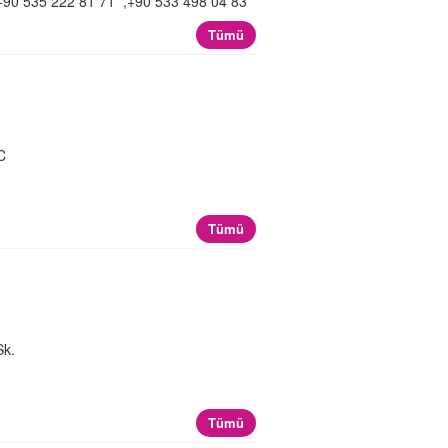
+90 535 222 81 71 ,+90 533 498 04 83
Tümü
C
Tümü
Sk.
Tümü