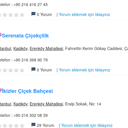
elefon :
+90 216 416 27 45
0 Yorum |
Yorum eklemek için tıklayınız
Serenata Çiçekçilik
stanbul
,
Kadıköy
,
Erenköy Mahallesi
, Fahrettin Kerim Gökay Caddesi, Ç
elefon :
+90 216 368 90 79
0 Yorum |
Yorum eklemek için tıklayınız
İ̇̇kizler Çiçek Bahçesi
stanbul
,
Kadıköy
,
Erenköy Mahallesi
, Eralp Sokak, No: 14
elefon :
+90 216 302 08 39
29 Yorum |
Yorum eklemek için tıklayınız