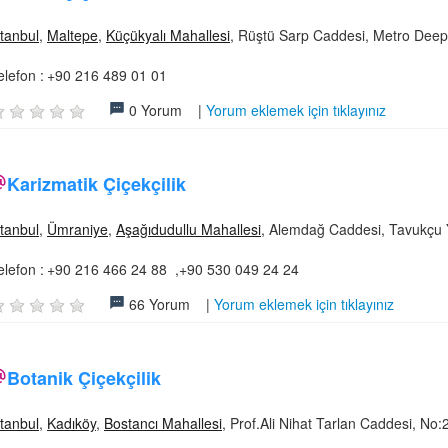
stanbul
,
Maltepe
,
Küçükyalı Mahallesi
, Rüştü Sarp Caddesi, Metro Deep
elefon :
+90 216 489 01 01
0 Yorum |
Yorum eklemek için tıklayınız
Karizmatik Çiçekçilik
stanbul
,
Ümraniye
,
Aşağıdudullu Mahallesi
, Alemdağ Caddesi, Tavukçu 
elefon :
+90 216 466 24 88 ,+90 530 049 24 24
66 Yorum |
Yorum eklemek için tıklayınız
Botanik Çiçekçilik
stanbul
,
Kadıköy
,
Bostancı Mahallesi
, Prof.Ali Nihat Tarlan Caddesi, No: