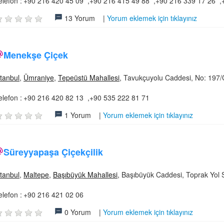
elefon :
+90 216 420 45 09 ,+90 216 415 49 88 ,+90 216 339 17 26 ,
13 Yorum |
Yorum eklemek için tıklayınız
Menekşe Çiçek
stanbul
,
Ümraniye
,
Tepeüstü Mahallesi
, Tavukçuyolu Caddesi, No: 197/
elefon :
+90 216 420 82 13 ,+90 535 222 81 71
1 Yorum |
Yorum eklemek için tıklayınız
Süreyyapaşa Çiçekçilik
stanbul
,
Maltepe
,
Başıbüyük Mahallesi
, Başıbüyük Caddesi, Toprak Yol 
elefon :
+90 216 421 02 06
0 Yorum |
Yorum eklemek için tıklayınız