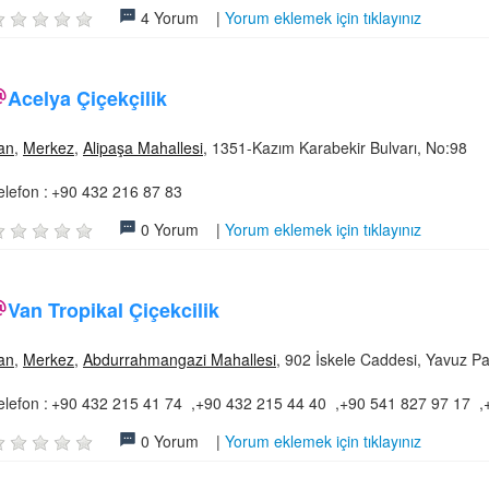
4 Yorum |
Yorum eklemek için tıklayınız
Acelya Çiçekçilik
an
,
Merkez
,
Alipaşa Mahallesi
, 1351-Kazım Karabekir Bulvarı, No:98
elefon :
+90 432 216 87 83
0 Yorum |
Yorum eklemek için tıklayınız
Van Tropikal Çiçekcilik
an
,
Merkez
,
Abdurrahmangazi Mahallesi
, 902 İskele Caddesi, Yavuz Pa
elefon :
+90 432 215 41 74 ,+90 432 215 44 40 ,+90 541 827 97 17 ,
0 Yorum |
Yorum eklemek için tıklayınız