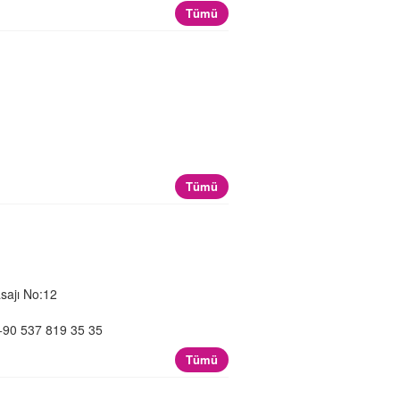
Tümü
Tümü
sajı No:12
+90 537 819 35 35
Tümü