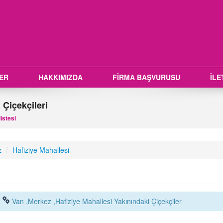
LER
HAKKIMIZDA
FİRMA BAŞVURUSU
İLE
 Çiçekçileri
istesi
z
/
Hafiziye Mahallesi
Van ,Merkez ,Hafiziye Mahallesi Yakınındaki Çiçekçiler