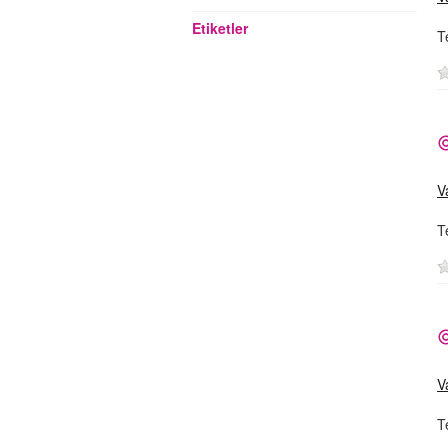
Etiketler
T
V
T
V
T