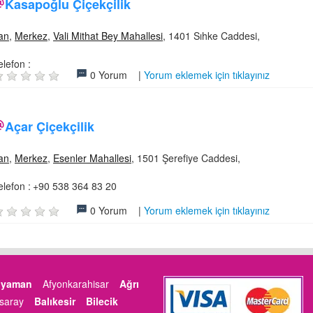
Kasapoğlu Çiçekçilik
an
,
Merkez
,
Vali Mithat Bey Mahallesi
, 1401 Sıhke Caddesi,
elefon :
0 Yorum |
Yorum eklemek için tıklayınız
Açar Çiçekçilik
an
,
Merkez
,
Esenler Mahallesi
, 1501 Şerefiye Caddesi,
elefon :
+90 538 364 83 20
0 Yorum |
Yorum eklemek için tıklayınız
ıyaman
Afyonkarahisar
Ağrı
saray
Balıkesir
Bilecik