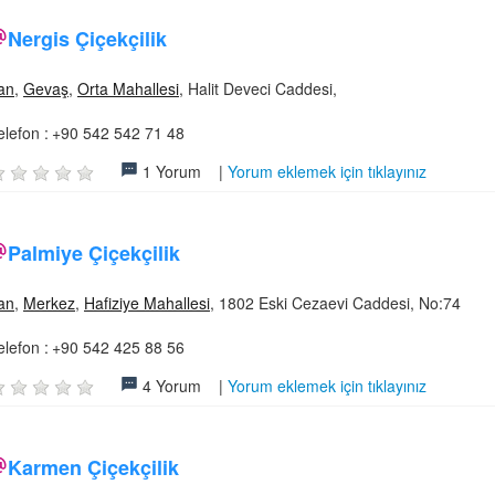
Nergis Çiçekçilik
an
,
Gevaş
,
Orta Mahallesi
, Halit Deveci Caddesi,
elefon :
+90 542 542 71 48
1 Yorum |
Yorum eklemek için tıklayınız
Palmiye Çiçekçilik
an
,
Merkez
,
Hafiziye Mahallesi
, 1802 Eski Cezaevi Caddesi, No:74
elefon :
+90 542 425 88 56
4 Yorum |
Yorum eklemek için tıklayınız
Karmen Çiçekçilik