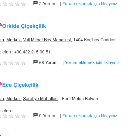
2 Yorum |
Yorum eklemek için tıklayınız
Orkide Çiçekçilik
an
,
Merkez
,
Vali Mithat Bey Mahallesi
, 1404 Koçibey Caddesi,
elefon :
+90 432 215 90 51
68 Yorum |
Yorum eklemek için tıklayınız
Ece Çiçekçilik
an
,
Merkez
,
Şerefiye Mahallesi
,, Ferit Melen Bulvarı
elefon :
0 Yorum |
Yorum eklemek için tıklayınız