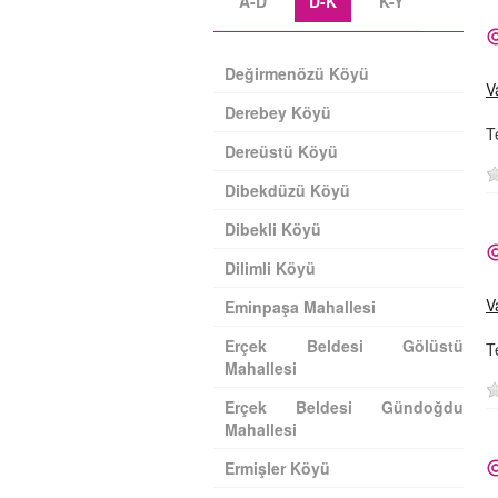
A-D
D-K
K-Y
Değirmenözü Köyü
V
Derebey Köyü
T
Dereüstü Köyü
Dibekdüzü Köyü
Dibekli Köyü
Dilimli Köyü
V
Eminpaşa Mahallesi
Erçek Beldesi Gölüstü
T
Mahallesi
Erçek Beldesi Gündoğdu
Mahallesi
Ermişler Köyü