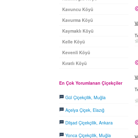
Kavuncu Köyü
Kavurma Köyü
V
Kaymaklı Köyü
T
Kelle Köyü
Kevenli Köyü
Kıratlı Köyü
V
En Çok Yorumlanan Çiçekçiler
T
Gül Çiçekçilik, Muğla
Açelya Çiçek, Elazığ
Dilşad Çiçekçilik, Ankara
Yonca Çiçekçilik, Muğla
V