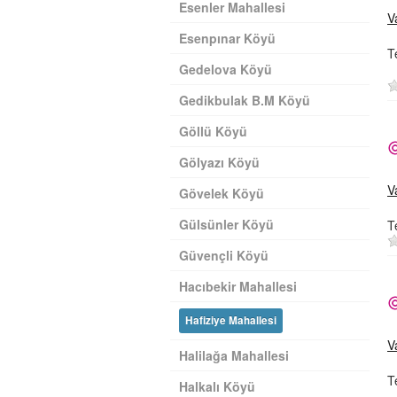
Esenler Mahallesi
V
Esenpınar Köyü
T
Gedelova Köyü
Gedikbulak B.M Köyü
Göllü Köyü
Gölyazı Köyü
V
Gövelek Köyü
Gülsünler Köyü
T
Güvençli Köyü
Hacıbekir Mahallesi
Hafiziye Mahallesi
V
Halilağa Mahallesi
T
Halkalı Köyü