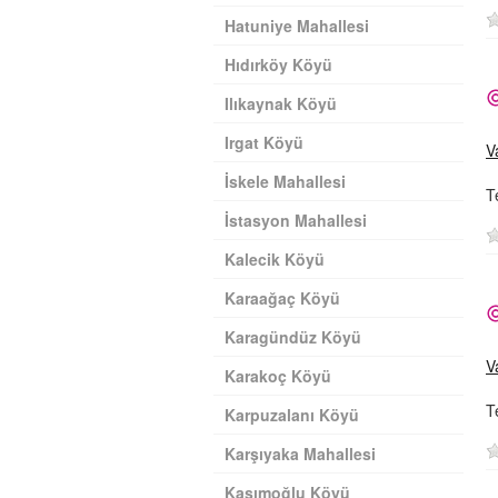
Hatuniye Mahallesi
Hıdırköy Köyü
Ilıkaynak Köyü
Irgat Köyü
V
İskele Mahallesi
T
İstasyon Mahallesi
Kalecik Köyü
Karaağaç Köyü
Karagündüz Köyü
V
Karakoç Köyü
T
Karpuzalanı Köyü
Karşıyaka Mahallesi
Kasımoğlu Köyü