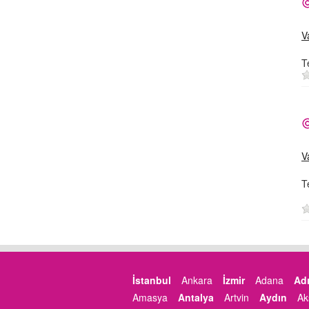
V
T
V
T
İstanbul
Ankara
İzmir
Adana
Ad
Amasya
Antalya
Artvin
Aydın
Ak