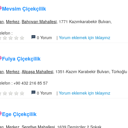
Mevsim Çiçekçilik
an
,
Merkez
,
Bahçıvan Mahallesi
, 1771 Kazımkarabekir Bulvarı,
elefon :
0 Yorum |
Yorum eklemek için tıklayınız
Fulya Çiçekçilik
an
,
Merkez
,
Alipaşa Mahallesi
, 1351-Kazım Karabekir Bulvarı, Türkoğlu
elefon :
+90 432 216 85 57
0 Yorum |
Yorum eklemek için tıklayınız
Ege Çiçekçilik
an
,
Merkez
,
Şerefiye Mahallesi
, 1639 Demirciler 2.Sokak,