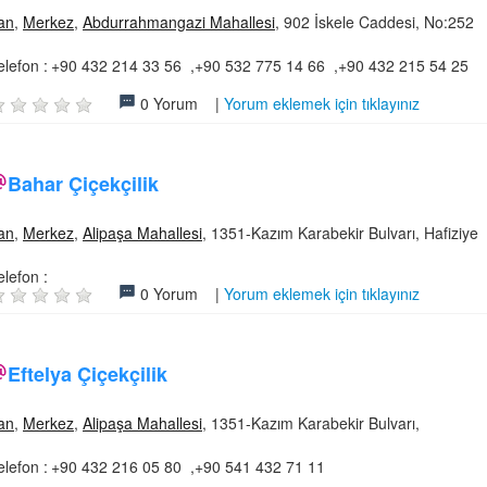
an
,
Merkez
,
Abdurrahmangazi Mahallesi
, 902 İskele Caddesi, No:252
elefon :
+90 432 214 33 56 ,+90 532 775 14 66 ,+90 432 215 54 25
0 Yorum |
Yorum eklemek için tıklayınız
Bahar Çiçekçilik
an
,
Merkez
,
Alipaşa Mahallesi
, 1351-Kazım Karabekir Bulvarı, Hafiziye
elefon :
0 Yorum |
Yorum eklemek için tıklayınız
Eftelya Çiçekçilik
an
,
Merkez
,
Alipaşa Mahallesi
, 1351-Kazım Karabekir Bulvarı,
elefon :
+90 432 216 05 80 ,+90 541 432 71 11