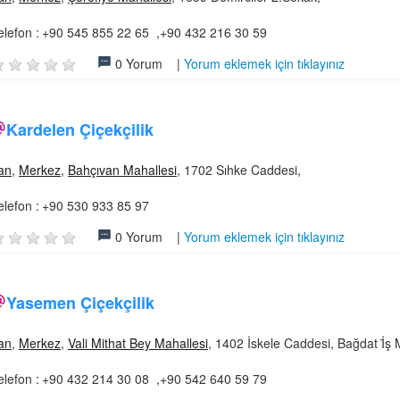
elefon :
+90 545 855 22 65 ,+90 432 216 30 59
0 Yorum |
Yorum eklemek için tıklayınız
Kardelen Çiçekçilik
an
,
Merkez
,
Bahçıvan Mahallesi
, 1702 Sıhke Caddesi,
elefon :
+90 530 933 85 97
0 Yorum |
Yorum eklemek için tıklayınız
Yasemen Çiçekçilik
an
,
Merkez
,
Vali Mithat Bey Mahallesi
, 1402 İskele Caddesi, Bağdat İ̇ş
elefon :
+90 432 214 30 08 ,+90 542 640 59 79