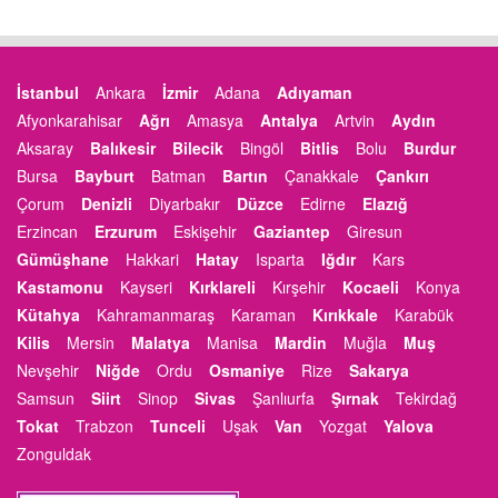
İstanbul
Ankara
İzmir
Adana
Adıyaman
Afyonkarahisar
Ağrı
Amasya
Antalya
Artvin
Aydın
Aksaray
Balıkesir
Bilecik
Bingöl
Bitlis
Bolu
Burdur
Bursa
Bayburt
Batman
Bartın
Çanakkale
Çankırı
Çorum
Denizli
Diyarbakır
Düzce
Edirne
Elazığ
Erzincan
Erzurum
Eskişehir
Gaziantep
Giresun
Gümüşhane
Hakkari
Hatay
Isparta
Iğdır
Kars
Kastamonu
Kayseri
Kırklareli
Kırşehir
Kocaeli
Konya
Kütahya
Kahramanmaraş
Karaman
Kırıkkale
Karabük
Kilis
Mersin
Malatya
Manisa
Mardin
Muğla
Muş
Nevşehir
Niğde
Ordu
Osmaniye
Rize
Sakarya
Samsun
Siirt
Sinop
Sivas
Şanlıurfa
Şırnak
Tekirdağ
Tokat
Trabzon
Tunceli
Uşak
Van
Yozgat
Yalova
Zonguldak