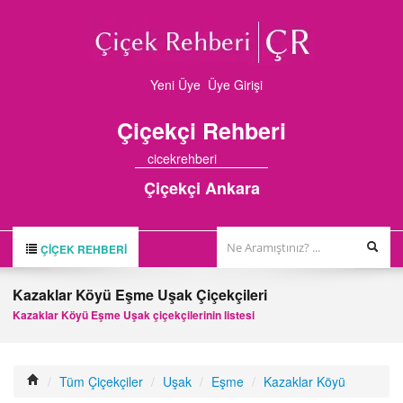
Yeni Üye
Üye Girişi
Çiçekçi
Rehberi
cicekrehberi
Çiçekçi Ankara
ÇIÇEK REHBERI
ÇİÇEK REHBERİ
Kazaklar Köyü Eşme Uşak Çiçekçileri
ÇİÇEKÇİLER
Kazaklar Köyü Eşme Uşak çiçekçilerinin listesi
HAKKIMIZDA
FİRMA BAŞVURUSU
/
Tüm Çiçekçiler
/
Uşak
/
Eşme
/
Kazaklar Köyü