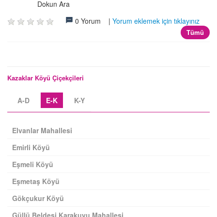
Dokun Ara
0 Yorum |
Yorum eklemek için tıklayınız
Tümü
Kazaklar Köyü Çiçekçileri
A-D
E-K
K-Y
Elvanlar Mahallesi
Emirli Köyü
Eşmeli Köyü
Eşmetaş Köyü
Gökçukur Köyü
Güllü Beldesi Karakuyu Mahallesi