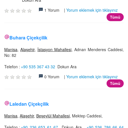
Dokun Ara
1 Yorum |
Yorum eklemek için tıklayınız
Tümü
Buhara Çiçekçilik
Manisa
,
Alaşehir
,
İstasyon Mahallesi
, Adnan Menderes Caddesi,
No: 82
Telefon :
+90 535 367 43 32
Dokun Ara
0 Yorum |
Yorum eklemek için tıklayınız
Tümü
Laledan Çiçekçilik
Manisa
,
Alaşehir
,
Beşeylül Mahallesi
, Mektep Caddesi,
Telefon :
+90 236 653 61 67
Dokun Ara
,
+90 536 786 66 64