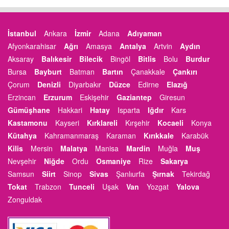
İstanbul
Ankara
İzmir
Adana
Adıyaman
Afyonkarahisar
Ağrı
Amasya
Antalya
Artvin
Aydın
Aksaray
Balıkesir
Bilecik
Bingöl
Bitlis
Bolu
Burdur
Bursa
Bayburt
Batman
Bartın
Çanakkale
Çankırı
Çorum
Denizli
Diyarbakır
Düzce
Edirne
Elazığ
Erzincan
Erzurum
Eskişehir
Gaziantep
Giresun
Gümüşhane
Hakkari
Hatay
Isparta
Iğdır
Kars
Kastamonu
Kayseri
Kırklareli
Kırşehir
Kocaeli
Konya
Kütahya
Kahramanmaraş
Karaman
Kırıkkale
Karabük
Kilis
Mersin
Malatya
Manisa
Mardin
Muğla
Muş
Nevşehir
Niğde
Ordu
Osmaniye
Rize
Sakarya
Samsun
Siirt
Sinop
Sivas
Şanlıurfa
Şırnak
Tekirdağ
Tokat
Trabzon
Tunceli
Uşak
Van
Yozgat
Yalova
Zonguldak