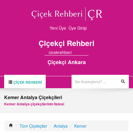
Yeni Üye
Üye Girişi
Çiçekçi
Rehberi
cicekrehberi
Çiçekçi Ankara
ÇIÇEK REHBERI
ÇİÇEK REHBERİ
Kemer Antalya Çiçekçileri
ÇİÇEKÇİLER
Kemer Antalya çiçekçilerinin listesi
HAKKIMIZDA
FİRMA BAŞVURUSU
/
Tüm Çiçekçiler
/
Antalya
/
Kemer