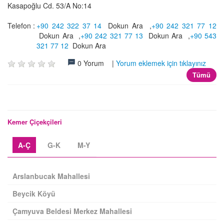
Kasapoğlu Cd. 53/A No:14
Telefon :
+90 242 322 37 14
Dokun Ara
,
+90 242 321 77 12
Dokun Ara
,
+90 242 321 77 13
Dokun Ara
,
+90 543
321 77 12
Dokun Ara
0 Yorum |
Yorum eklemek için tıklayınız
Tümü
Kemer Çiçekçileri
A-Ç
G-K
M-Y
Arslanbucak Mahallesi
Beycik Köyü
Çamyuva Beldesi Merkez Mahallesi