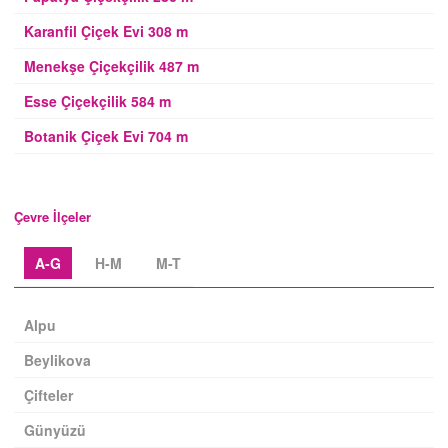
Karanfil Çiçek Evi 308 m
Menekşe Çiçekçilik 487 m
Esse Çiçekçilik 584 m
Botanik Çiçek Evi 704 m
Çevre İlçeler
A-G
H-M
M-T
Alpu
Beylikova
Çifteler
Günyüzü