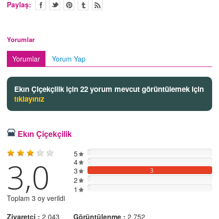
Paylaş:
Yorumlar
Yorumlar
Yorum Yap
Ekın Çiçekçilik için 22 yorum mevcut görüntülemek için
tıklayınız
Ekın Çiçekçilik
5
0
3,0
4
0
3
3
2
0
0
1
Toplam 3 oy verildi
Ziyaretçi :
2.043
Görüntülenme :
2.752