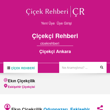
Yeni Üye
Üye Girişi
Çiçekçi
Rehberi
cicekrehberi
Çiçekçi Ankara
ÇIÇEK REHBERI
ÇİÇEK REHBERİ
Ekın Çiçekçilik
ÇİÇEKÇİLER
Eskişehir Çiçekçisi
HAKKIMIZDA
FİRMA BAŞVURUSU
Ekın Çiçekçilik
Odunpazarı
,
Eskişehir