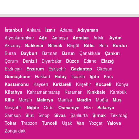
İstanbul
Ankara
İzmir
Adana
Adıyaman
Afyonkarahisar
Ağrı
Amasya
Antalya
Artvin
Aydın
Aksaray
Balıkesir
Bilecik
Bingöl
Bitlis
Bolu
Burdur
Bursa
Bayburt
Batman
Bartın
Çanakkale
Çankırı
Çorum
Denizli
Diyarbakır
Düzce
Edirne
Elazığ
Erzincan
Erzurum
Eskişehir
Gaziantep
Giresun
Gümüşhane
Hakkari
Hatay
Isparta
Iğdır
Kars
Kastamonu
Kayseri
Kırklareli
Kırşehir
Kocaeli
Konya
Kütahya
Kahramanmaraş
Karaman
Kırıkkale
Karabük
Kilis
Mersin
Malatya
Manisa
Mardin
Muğla
Muş
Nevşehir
Niğde
Ordu
Osmaniye
Rize
Sakarya
Samsun
Siirt
Sinop
Sivas
Şanlıurfa
Şırnak
Tekirdağ
Tokat
Trabzon
Tunceli
Uşak
Van
Yozgat
Yalova
Zonguldak