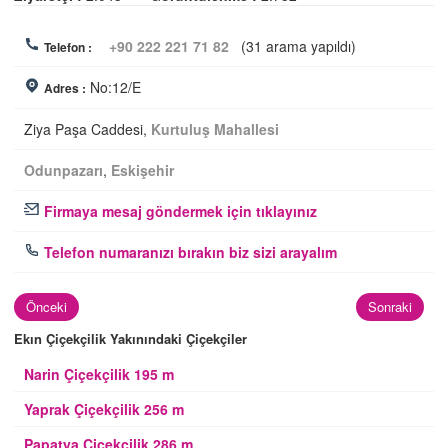
+90 222 221 71 82
(31 arama yapıldı)
Telefon :
No:12/E
Adres :
Ziya Paşa Caddesi,
Kurtuluş Mahallesi
Odunpazarı
,
Eskişehir
Firmaya mesaj göndermek için tıklayınız
Telefon numaranızı bırakın biz sizi arayalım
Önceki
Sonraki
Ekın Çiçekçilik Yakınındaki Çiçekçiler
Narin Çiçekçilik 195 m
Yaprak Çiçekçilik 256 m
Papatya Çiçekçilik 286 m