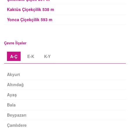
Kaktüs Çiçekçilik 538 m
Yonca Çiçekçilik 593 m
Çevre İlçeler
A-Ç
E-K
K-Y
Akyurt
Altındağ
Ayaş
Bala
Beypazarı
Çamlıdere