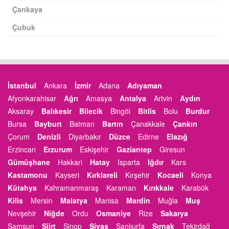
Çankaya
Çubuk
İstanbul
Ankara
İzmir
Adana
Adıyaman
Afyonkarahisar
Ağrı
Amasya
Antalya
Artvin
Aydın
Aksaray
Balıkesir
Bilecik
Bingöl
Bitlis
Bolu
Burdur
Bursa
Bayburt
Batman
Bartın
Çanakkale
Çankırı
Çorum
Denizli
Diyarbakır
Düzce
Edirne
Elazığ
Erzincan
Erzurum
Eskişehir
Gaziantep
Giresun
Gümüşhane
Hakkari
Hatay
Isparta
Iğdır
Kars
Kastamonu
Kayseri
Kırklareli
Kırşehir
Kocaeli
Konya
Kütahya
Kahramanmaraş
Karaman
Kırıkkale
Karabük
Kilis
Mersin
Malatya
Manisa
Mardin
Muğla
Muş
Nevşehir
Niğde
Ordu
Osmaniye
Rize
Sakarya
Samsun
Siirt
Sinop
Sivas
Şanlıurfa
Şırnak
Tekirdağ