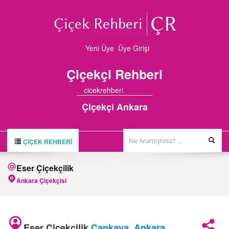
Yeni Üye
Üye Girişi
Çiçekçi
Rehberi
cicekrehberi
Çiçekçi Ankara
ÇIÇEK REHBERI
ÇİÇEK REHBERİ
Eser Çiçekçilik
ÇİÇEKÇİLER
Ankara Çiçekçisi
HAKKIMIZDA
FİRMA BAŞVURUSU
Eser Çiçekçilik
Çankaya
,
Ankara