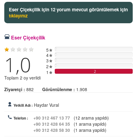
Eser Çiçekçilik için 12 yorum mevcut görüntülemek için
tıklayınız
Eser Çiçekçilik
5
0
1,0
4
0
3
0
2
0
2
1
Toplam 2 oy verildi
Ziyaretçi :
882
Görüntülenme :
1.908
Haydar Vural
Yetkili Adı :
+90 312 467 13 77
(12 arama yapıldı)
Telefon :
+90 312 428 64 35
(1 arama yapıldı)
+90 312 428 58 30
(1 arama yapıldı)