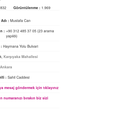
832
Görüntülenme :
1.969
i Adı :
Mustafa Can
n :
+90 312 485 37 05 (23 arama
yapıldı)
 :
Haymana Yolu Bulvari
k,
Karşıyaka Mahallesi
Ankara
ifi :
Sahil Caddesi
a mesaj göndermek için tıklayınız
n numaranızı bırakın biz sizi