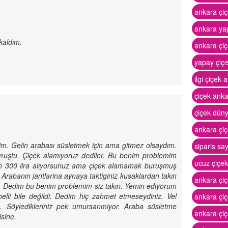
ankara çiçe
ankara ya
kaldım.
ankara çiç
yapay çiç
ilgi çiçek 
çiçek ank
çiçek dün
ankara çiç
im. Gelin arabası süsletmek için ama gitmez olsaydım.
siparis sa
şmuştu. Çiçek alamıyoruz dediler. Bu benim problemim
ucuz çiçe
in 300 lira alıyorsunuz ama çiçek alamamak buruşmuş
 Arabanın jantlarina aynaya taktiginiz kusaklardan takın
ankara çiç
r. Dedim bu benim problemim siz takın. Yemin ediyorum
belli bile değildi. Dedim hiç zahmet etmeseydiniz. Vel
ankara çi
u. Söyledikleriniz pek umursanmiyor. Araba süsletme
ankara çiç
isine.