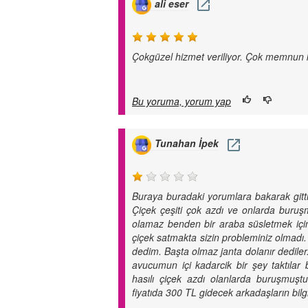
ali eser
Çokgüzel hizmet veriliyor. Çok memnun 
Bu yoruma, yorum yap
Tunahan İpek
Buraya buradaki yorumlara bakarak gitt
Çiçek çeşiti çok azdı ve onlarda buru
olamaz benden bir araba süsletmek iç
çiçek satmakta sizin probleminiz olmadı.
dedim. Başta olmaz janta dolanır dedile
avucumun içi kadarcik bir şey taktılar 
hasılı çiçek azdı olanlarda buruşmuşt
fiyatıda 300 TL gidecek arkadaşların bilg