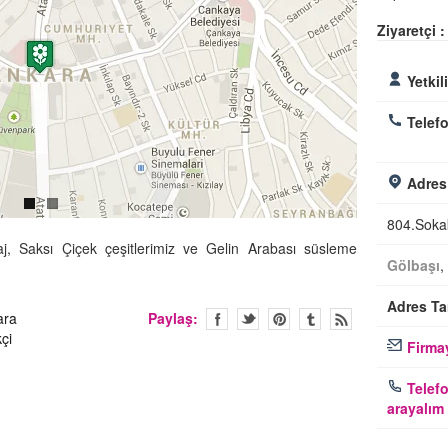
Ziyaretçi :
Yetkil
Telefo
Adres
804.Soka
j, Saksı Çiçek çeşitlerimiz ve Gelin Arabası süsleme
Gölbaşı
,
Adres Tar
ara
Paylaş:
çi
Firmay
Telefo
arayalım