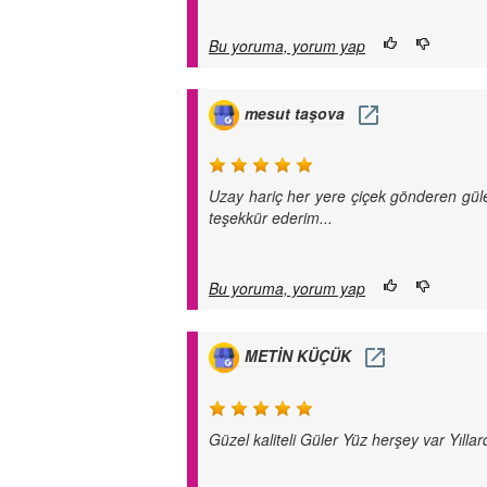
Bu yoruma, yorum yap
mesut taşova
Uzay hariç her yere çiçek gönderen gül
teşekkür ederim...
Bu yoruma, yorum yap
METİN KÜÇÜK
Güzel kaliteli Güler Yüz herşey var Yıllar