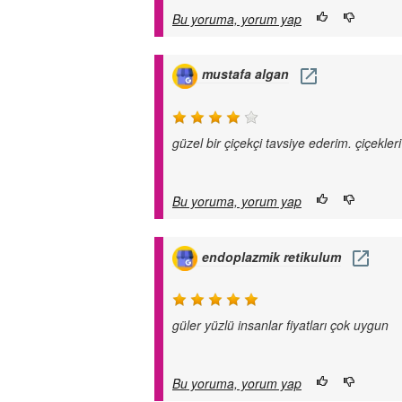
Bu yoruma, yorum yap
mustafa algan
güzel bir çiçekçi tavsiye ederim. çiçekler
Bu yoruma, yorum yap
endoplazmik retikulum
güler yüzlü insanlar fiyatları çok uygun
Bu yoruma, yorum yap