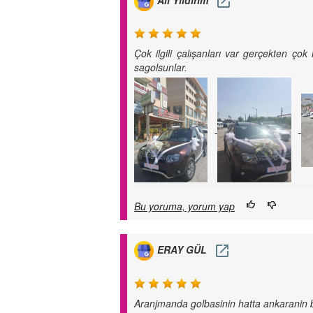
Çok ilgili çalışanları var gerçekten ç
sagolsunlar.
Bu yoruma, yorum yap
ERAY GÜL
Aranjmanda golbasinin hatta ankaranin bi