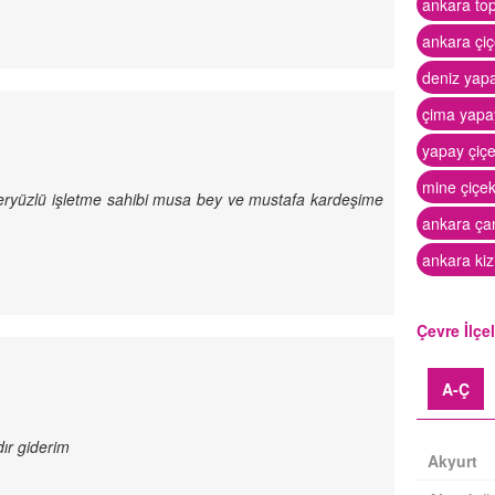
ankara to
ankara çiç
deniz yap
çima yapa
yapay çiçe
mine çiçe
eryüzlü işletme sahibi musa bey ve mustafa kardeşime
ankara ça
ankara kizi
Çevre İlçe
A-Ç
dır giderim
Akyurt