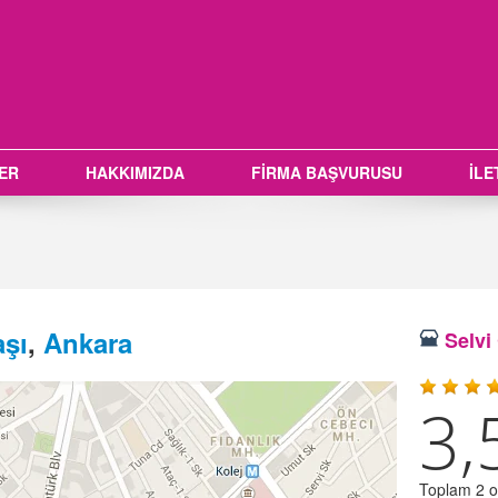
LER
HAKKIMIZDA
FİRMA BAŞVURUSU
İLE
şı
,
Ankara
Selvi 
3,
Toplam 2 oy