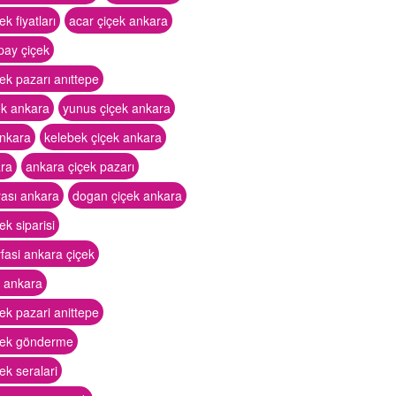
k fiyatları
acar çiçek ankara
pay çiçek
ek pazarı anıttepe
ek ankara
yunus çiçek ankara
ankara
kelebek çiçek ankara
ara
ankara çiçek pazarı
yası ankara
dogan çiçek ankara
ek siparisi
yfasi ankara çiçek
k ankara
ek pazari anittepe
çek gönderme
ek seralari