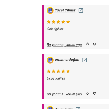
Yucel Yilmaz
Cok ilgililer
Bu yoruma, yorum yap
orhan erdoğan
Ucuz kaliteli
Bu yoruma, yorum yap
Ali Yildirim