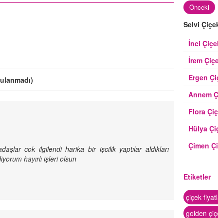
Önceki
Selvi Çiçe
İnci Çiçe
İrem Çiç
Ergen Çi
rulanmadı)
Annem Çi
Flora Çiç
Hülya Çi
Çimen Çi
şlar cok ilgilendi harika bir işcilik yaptılar aldıkları
yorum hayırlı işleri olsun
Etiketler
çiçek fiyat
golden çi