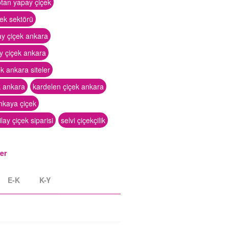
ptan yapay çiçek
ek sektörü
ay çiçek ankara
y çiçek ankara
k ankara siteler
k ankara
kardelen çiçek ankara
nkaya çiçek
lay çiçek siparisi
selvi çiçekçilik
ler
E-K
K-Y