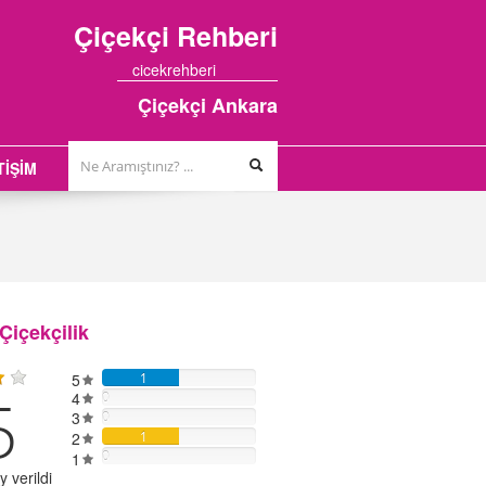
Çiçekçi
Rehberi
cicekrehberi
Çiçekçi Ankara
TİŞİM
Çiçekçilik
5
1
5
4
0
3
0
2
1
0
1
 verildi