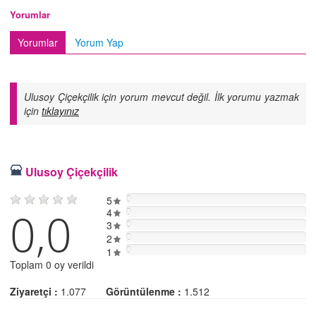
Yorumlar
Yorumlar
Yorum Yap
Ulusoy Çiçekçilik için yorum mevcut değil. İlk yorumu yazmak
için
tıklayınız
Ulusoy Çiçekçilik
5
0
0,0
4
0
3
0
2
0
0
1
Toplam 0 oy verildi
Ziyaretçi :
1.077
Görüntülenme :
1.512