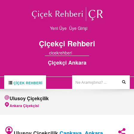
Yeni Üye
Üye Girişi
Çiçekçi
Rehberi
cicekrehberi
Çiçekçi Ankara
ÇIÇEK REHBERI
ÇİÇEK REHBERİ
Ulusoy Çiçekçilik
ÇİÇEKÇİLER
Ankara Çiçekçisi
HAKKIMIZDA
FİRMA BAŞVURUSU
Ulusoy Çiçekçilik
Çankaya
,
Ankara