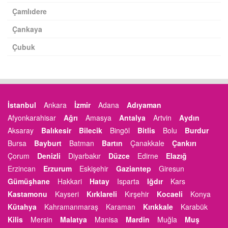
Çamlıdere
Çankaya
Çubuk
İstanbul
Ankara
İzmir
Adana
Adıyaman
Afyonkarahisar
Ağrı
Amasya
Antalya
Artvin
Aydın
Aksaray
Balıkesir
Bilecik
Bingöl
Bitlis
Bolu
Burdur
Bursa
Bayburt
Batman
Bartın
Çanakkale
Çankırı
Çorum
Denizli
Diyarbakır
Düzce
Edirne
Elazığ
Erzincan
Erzurum
Eskişehir
Gaziantep
Giresun
Gümüşhane
Hakkari
Hatay
Isparta
Iğdır
Kars
Kastamonu
Kayseri
Kırklareli
Kırşehir
Kocaeli
Konya
Kütahya
Kahramanmaraş
Karaman
Kırıkkale
Karabük
Kilis
Mersin
Malatya
Manisa
Mardin
Muğla
Muş