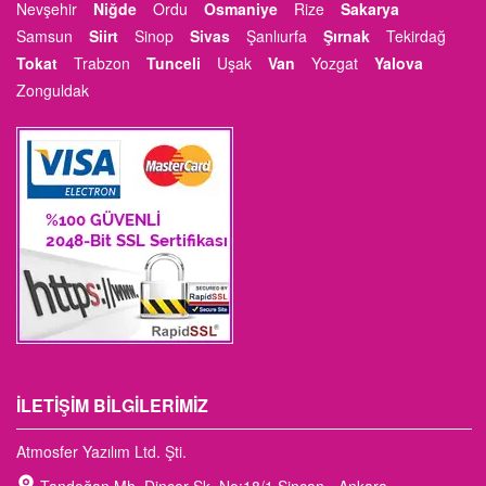
Nevşehir
Niğde
Ordu
Osmaniye
Rize
Sakarya
Samsun
Siirt
Sinop
Sivas
Şanlıurfa
Şırnak
Tekirdağ
Tokat
Trabzon
Tunceli
Uşak
Van
Yozgat
Yalova
Zonguldak
İLETIŞIM BILGILERIMIZ
Atmosfer Yazılım Ltd. Şti.
Tandoğan Mh. Dinçer Sk. No:18/1 Sincan - Ankara