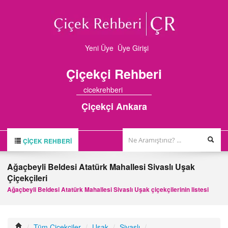
Yeni Üye
Üye Girişi
Çiçekçi
Rehberi
cicekrehberi
Çiçekçi Ankara
ÇIÇEK REHBERI
ÇİÇEK REHBERİ
Ağaçbeyli Beldesi Atatürk Mahallesi Sivaslı Uşak
Çiçekçileri
ÇİÇEKÇİLER
Ağaçbeyli Beldesi Atatürk Mahallesi Sivaslı Uşak çiçekçilerinin listesi
HAKKIMIZDA
FİRMA BAŞVURUSU
/
Tüm Çiçekçiler
/
Uşak
/
Sivaslı
/