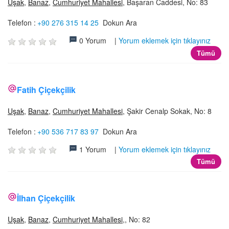
Uşak
,
Banaz
,
Cumhuriyet Mahallesi
, Başaran Caddesi, No: 83
Telefon :
+90 276 315 14 25
Dokun Ara
0 Yorum |
Yorum eklemek için tıklayınız
Tümü
Fatih Çiçekçilik
Uşak
,
Banaz
,
Cumhuriyet Mahallesi
, Şakir Cenalp Sokak, No: 8
Telefon :
+90 536 717 83 97
Dokun Ara
1 Yorum |
Yorum eklemek için tıklayınız
Tümü
İlhan Çiçekçilik
Uşak
,
Banaz
,
Cumhuriyet Mahallesi
,, No: 82