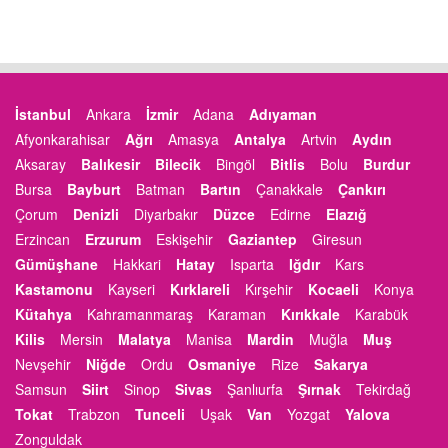
İstanbul
Ankara
İzmir
Adana
Adıyaman
Afyonkarahisar
Ağrı
Amasya
Antalya
Artvin
Aydın
Aksaray
Balıkesir
Bilecik
Bingöl
Bitlis
Bolu
Burdur
Bursa
Bayburt
Batman
Bartın
Çanakkale
Çankırı
Çorum
Denizli
Diyarbakır
Düzce
Edirne
Elazığ
Erzincan
Erzurum
Eskişehir
Gaziantep
Giresun
Gümüşhane
Hakkari
Hatay
Isparta
Iğdır
Kars
Kastamonu
Kayseri
Kırklareli
Kırşehir
Kocaeli
Konya
Kütahya
Kahramanmaraş
Karaman
Kırıkkale
Karabük
Kilis
Mersin
Malatya
Manisa
Mardin
Muğla
Muş
Nevşehir
Niğde
Ordu
Osmaniye
Rize
Sakarya
Samsun
Siirt
Sinop
Sivas
Şanlıurfa
Şırnak
Tekirdağ
Tokat
Trabzon
Tunceli
Uşak
Van
Yozgat
Yalova
Zonguldak