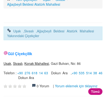
İLETİŞİM
Ağaçbeyli Beldesi Atatürk Mahallesi
Uşak ,Sivaslı ,Ağaçbeyli Beldesi Atatürk Mahallesi
Yakınındaki Çiçekçiler
Gül Çiçekçilik
Uşak
,
Sivaslı
,
Konak Mahallesi
, Gazi Bulvarı, No: 86
Telefon :
+90 276 618 14 63
Dokun Ara
,
+90 535 514 38 46
Dokun Ara
0 Yorum |
Yorum eklemek için tıklayınız
Tümü