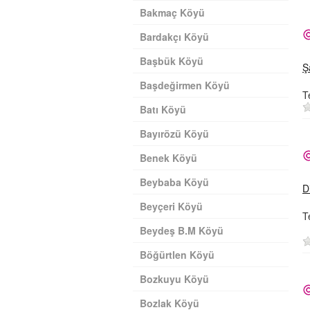
Bakmaç Köyü
Bardakçı Köyü
Başbük Köyü
Ş
Başdeğirmen Köyü
T
Batı Köyü
Bayırözü Köyü
Benek Köyü
Beybaba Köyü
D
Beyçeri Köyü
T
Beydeş B.M Köyü
Böğürtlen Köyü
Bozkuyu Köyü
Bozlak Köyü