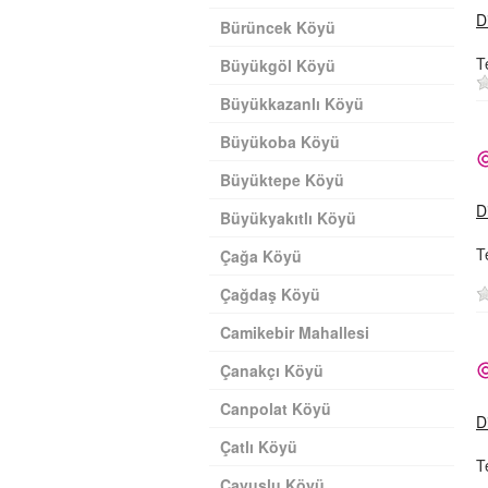
D
Bürüncek Köyü
T
Büyükgöl Köyü
Büyükkazanlı Köyü
Büyükoba Köyü
Büyüktepe Köyü
D
Büyükyakıtlı Köyü
T
Çağa Köyü
Çağdaş Köyü
Camikebir Mahallesi
Çanakçı Köyü
Canpolat Köyü
D
Çatlı Köyü
T
Çavuşlu Köyü