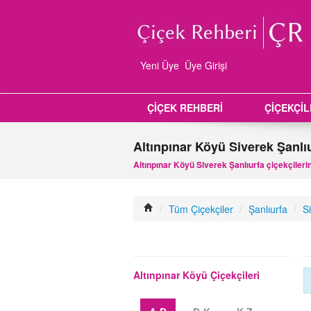
Yeni Üye
Üye Girişi
ÇİÇEK REHBERİ
ÇİÇEKÇİ
Altınpınar Köyü Siverek Şanlıu
Altınpınar Köyü Siverek Şanlıurfa çiçekçilerini
/
Tüm Çiçekçiler
/
Şanlıurfa
/
S
Altınpınar Köyü Çiçekçileri