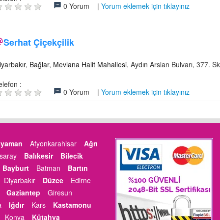
0 Yorum |
Yorum eklemek için tıklayınız
Serhat Çiçekçilik
iyarbakır
,
Bağlar
,
Mevlana Halit Mahallesi
, Aydın Arslan Bulvarı, 377. Sk
elefon :
0 Yorum |
Yorum eklemek için tıklayınız
ıyaman
Afyonkarahisar
Ağrı
saray
Balıkesir
Bilecik
Bayburt
Batman
Bartın
Diyarbakır
Düzce
Edirne
Gaziantep
Giresun
a
Iğdır
Kars
Kastamonu
Konya
Kütahya