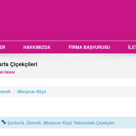
LER
HAKKIMIZDA
FİRMA BAŞVURUSU
İLE
rfa Çiçekçileri
n listesi
iverek
/
Altınpınar Köyü
Şanlıurfa ,Siverek ,Altınpınar Köyü Yakınındaki Çiçekçiler