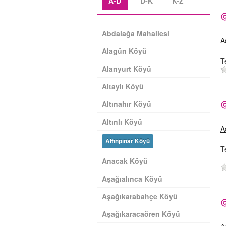
A-D
D-K
K-Z
Abdalağa Mahallesi
A
Alagün Köyü
T
Alanyurt Köyü
Altaylı Köyü
Altınahır Köyü
Altınlı Köyü
A
Altınpınar Köyü
T
Anacak Köyü
Aşağıalınca Köyü
Aşağıkarabahçe Köyü
Aşağıkaracaören Köyü