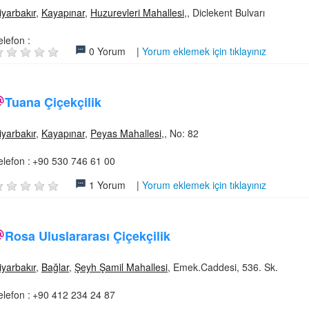
iyarbakır
,
Kayapınar
,
Huzurevleri Mahallesi
,, Diclekent Bulvarı
elefon :
0 Yorum |
Yorum eklemek için tıklayınız
Tuana Çiçekçilik
iyarbakır
,
Kayapınar
,
Peyas Mahallesi
,, No: 82
elefon :
+90 530 746 61 00
1 Yorum |
Yorum eklemek için tıklayınız
Rosa Uluslararası Çiçekçilik
iyarbakır
,
Bağlar
,
Şeyh Şamil Mahallesi
, Emek.Caddesi, 536. Sk.
elefon :
+90 412 234 24 87