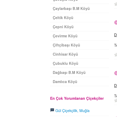
Çaylarbaşı B.M Köyü
Çeltik Köyü
Çepni Köyü
D
Çevirme Köyü
Çiftçibaşı Köyü
T
Cinhisar Köyü
Çubuklu Köyü
Dağbaşı B.M Köyü
Damlıca Köyü
D
T
En Çok Yorumlanan Çiçekçiler
Gül Çiçekçilik, Muğla