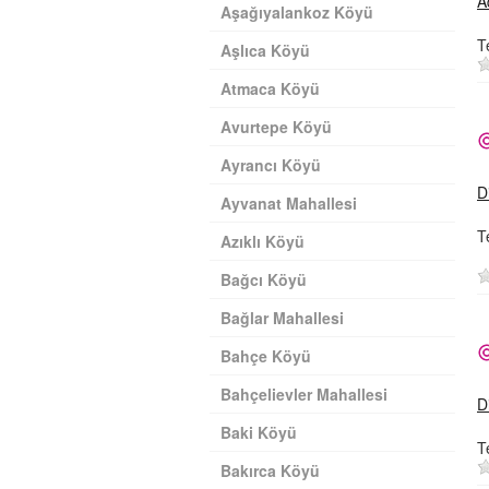
A
Aşağıyalankoz Köyü
T
Aşlıca Köyü
Atmaca Köyü
Avurtepe Köyü
Ayrancı Köyü
D
Ayvanat Mahallesi
T
Azıklı Köyü
Bağcı Köyü
Bağlar Mahallesi
Bahçe Köyü
Bahçelievler Mahallesi
D
Baki Köyü
T
Bakırca Köyü