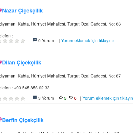
Nazar Çiçekçilik
dıyaman
,
Kahta
,
Hürriyet Mahallesi
, Turgut Özal Caddesi, No: 86
elefon :
0 Yorum |
Yorum eklemek için tıklayınız
Dilan Çiçekçilik
dıyaman
,
Kahta
,
Hürriyet Mahallesi
, Turgut Özal Caddesi, No: 87
elefon :
+90 545 856 62 33
3 Yorum
5
0
|
Yorum eklemek için tıklayın
Berfin Çiçekçilik