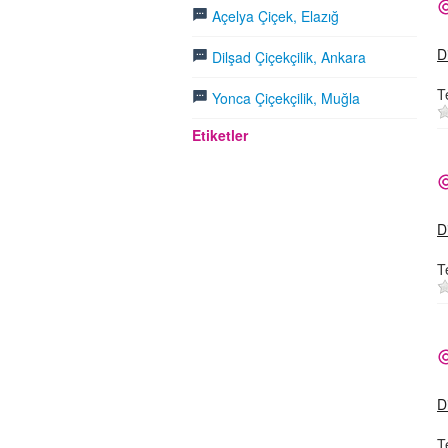
Açelya Çiçek, Elazığ
D
Dilşad Çiçekçilik, Ankara
T
Yonca Çiçekçilik, Muğla
Etiketler
D
T
D
T