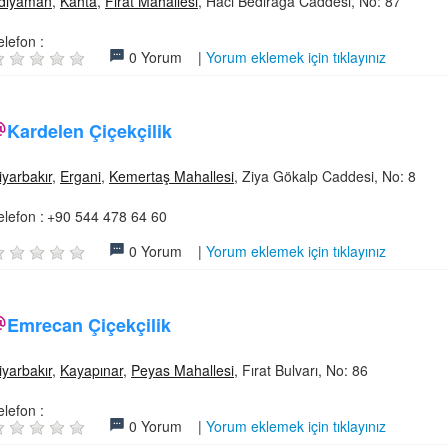
dıyaman
,
Kahta
,
Fırat Mahallesi
, Hacı Bedirağa Caddesi, No: 87
elefon :
0 Yorum |
Yorum eklemek için tıklayınız
Kardelen Çiçekçilik
iyarbakır
,
Ergani
,
Kemertaş Mahallesi
, Ziya Gökalp Caddesi, No: 8
elefon :
+90 544 478 64 60
0 Yorum |
Yorum eklemek için tıklayınız
Emrecan Çiçekçilik
iyarbakır
,
Kayapınar
,
Peyas Mahallesi
, Fırat Bulvarı, No: 86
elefon :
0 Yorum |
Yorum eklemek için tıklayınız