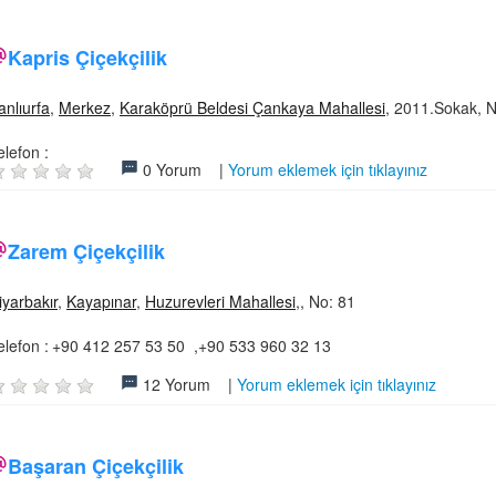
Kapris Çiçekçilik
anlıurfa
,
Merkez
,
Karaköprü Beldesi Çankaya Mahallesi
, 2011.Sokak, N
elefon :
0 Yorum |
Yorum eklemek için tıklayınız
Zarem Çiçekçilik
iyarbakır
,
Kayapınar
,
Huzurevleri Mahallesi
,, No: 81
elefon :
+90 412 257 53 50 ,+90 533 960 32 13
12 Yorum |
Yorum eklemek için tıklayınız
Başaran Çiçekçilik