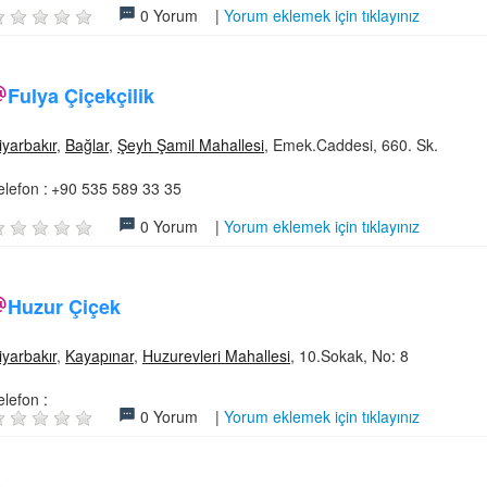
0 Yorum |
Yorum eklemek için tıklayınız
Fulya Çiçekçilik
iyarbakır
,
Bağlar
,
Şeyh Şamil Mahallesi
, Emek.Caddesi, 660. Sk.
elefon :
+90 535 589 33 35
0 Yorum |
Yorum eklemek için tıklayınız
Huzur Çiçek
iyarbakır
,
Kayapınar
,
Huzurevleri Mahallesi
, 10.Sokak, No: 8
elefon :
0 Yorum |
Yorum eklemek için tıklayınız