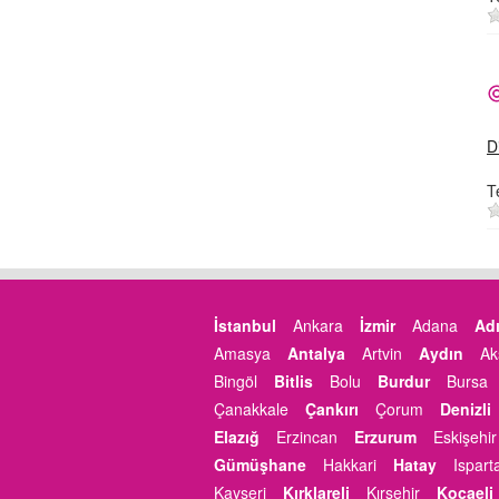
D
T
İstanbul
Ankara
İzmir
Adana
Ad
Amasya
Antalya
Artvin
Aydın
Ak
Bingöl
Bitlis
Bolu
Burdur
Bursa
Çanakkale
Çankırı
Çorum
Denizli
Elazığ
Erzincan
Erzurum
Eskişehir
Gümüşhane
Hakkari
Hatay
Ispart
Kayseri
Kırklareli
Kırşehir
Kocaeli