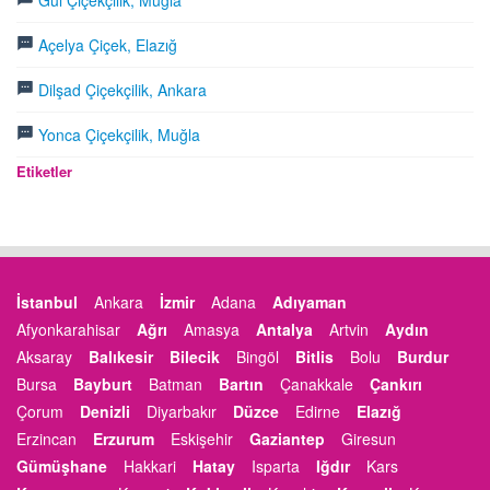
Gül Çiçekçilik, Muğla
Açelya Çiçek, Elazığ
Dilşad Çiçekçilik, Ankara
Yonca Çiçekçilik, Muğla
Etiketler
İstanbul
Ankara
İzmir
Adana
Adıyaman
Afyonkarahisar
Ağrı
Amasya
Antalya
Artvin
Aydın
Aksaray
Balıkesir
Bilecik
Bingöl
Bitlis
Bolu
Burdur
Bursa
Bayburt
Batman
Bartın
Çanakkale
Çankırı
Çorum
Denizli
Diyarbakır
Düzce
Edirne
Elazığ
Erzincan
Erzurum
Eskişehir
Gaziantep
Giresun
Gümüşhane
Hakkari
Hatay
Isparta
Iğdır
Kars