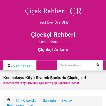
Yeni Üye
Üye Girişi
Çiçekçi
Rehberi
cicekrehberi
Çiçekçi Ankara
ÇIÇEK REHBERI
ÇİÇEK REHBERİ
Kesmekaya Köyü Siverek Şanlıurfa Çiçekçileri
ÇİÇEKÇİLER
Kesmekaya Köyü Siverek Şanlıurfa çiçekçilerinin listesi
HAKKIMIZDA
FİRMA BAŞVURUSU
/
Tüm Çiçekçiler
/
Şanlıurfa
/
Siverek
/
Kesmekaya Köyü