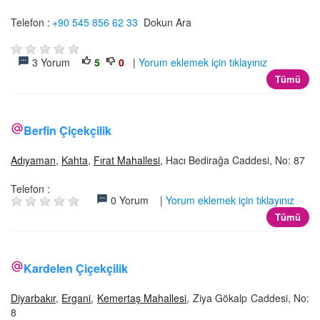
Telefon :
+90 545 856 62 33
Dokun Ara
3 Yorum
5
0
|
Yorum eklemek için tıklayınız
Tümü
Berfin Çiçekçilik
Adıyaman
,
Kahta
,
Fırat Mahallesi
, Hacı Bedirağa Caddesi, No: 87
Telefon :
0 Yorum |
Yorum eklemek için tıklayınız
Tümü
Kardelen Çiçekçilik
Diyarbakır
,
Ergani
,
Kemertaş Mahallesi
, Ziya Gökalp Caddesi, No:
8