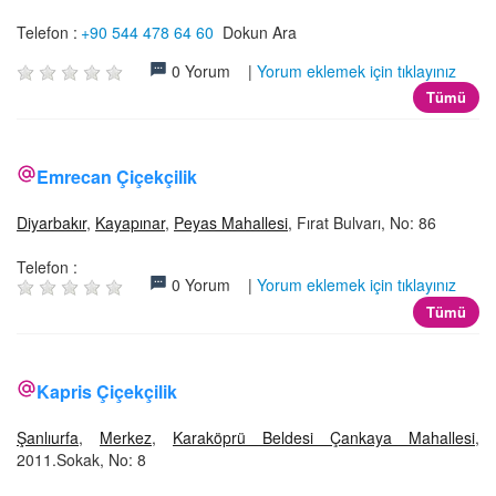
Telefon :
+90 544 478 64 60
Dokun Ara
0 Yorum |
Yorum eklemek için tıklayınız
Tümü
Emrecan Çiçekçilik
Diyarbakır
,
Kayapınar
,
Peyas Mahallesi
, Fırat Bulvarı, No: 86
Telefon :
0 Yorum |
Yorum eklemek için tıklayınız
Tümü
Kapris Çiçekçilik
Şanlıurfa
,
Merkez
,
Karaköprü Beldesi Çankaya Mahallesi
,
2011.Sokak, No: 8