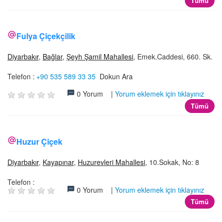
Tümü
Fulya Çiçekçilik
Diyarbakır
,
Bağlar
,
Şeyh Şamil Mahallesi
, Emek.Caddesi, 660. Sk.
Telefon :
+90 535 589 33 35
Dokun Ara
0 Yorum |
Yorum eklemek için tıklayınız
Tümü
Huzur Çiçek
Diyarbakır
,
Kayapınar
,
Huzurevleri Mahallesi
, 10.Sokak, No: 8
Telefon :
0 Yorum |
Yorum eklemek için tıklayınız
Tümü