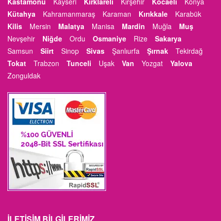
Kastamonu
Kayseri
Kırklareli
Kırşehir
Kocaeli
Konya
Kütahya
Kahramanmaraş
Karaman
Kırıkkale
Karabük
Kilis
Mersin
Malatya
Manisa
Mardin
Muğla
Muş
Nevşehir
Niğde
Ordu
Osmaniye
Rize
Sakarya
Samsun
Siirt
Sinop
Sivas
Şanlıurfa
Şırnak
Tekirdağ
Tokat
Trabzon
Tunceli
Uşak
Van
Yozgat
Yalova
Zonguldak
İLETIŞIM BILGILERIMIZ