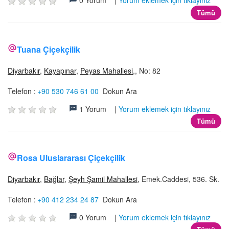
0 Yorum |
Yorum eklemek için tıklayınız
Tümü
Tuana Çiçekçilik
Diyarbakır
,
Kayapınar
,
Peyas Mahallesi
,, No: 82
Telefon :
+90 530 746 61 00
Dokun Ara
1 Yorum |
Yorum eklemek için tıklayınız
Tümü
Rosa Uluslararası Çiçekçilik
Diyarbakır
,
Bağlar
,
Şeyh Şamil Mahallesi
, Emek.Caddesi, 536. Sk.
Telefon :
+90 412 234 24 87
Dokun Ara
0 Yorum |
Yorum eklemek için tıklayınız