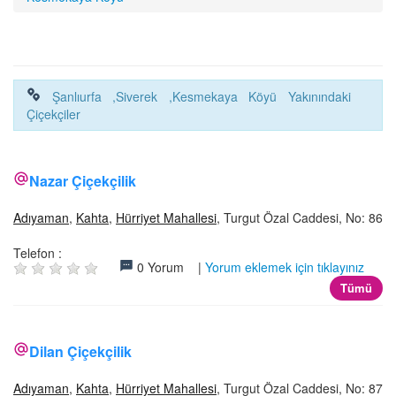
İLETİŞİM
Şanlıurfa ,Siverek ,Kesmekaya Köyü Yakınındaki
Çiçekçiler
Nazar Çiçekçilik
Adıyaman
,
Kahta
,
Hürriyet Mahallesi
, Turgut Özal Caddesi, No: 86
Telefon :
0 Yorum |
Yorum eklemek için tıklayınız
Tümü
Dilan Çiçekçilik
Adıyaman
,
Kahta
,
Hürriyet Mahallesi
, Turgut Özal Caddesi, No: 87