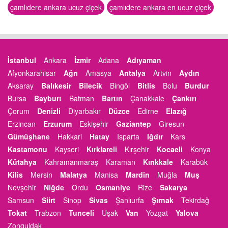
çamlıdere ankara ucuz çiçek
çamlıdere ankara en ucuz çiçek
İstanbul
Ankara
İzmir
Adana
Adıyaman
Afyonkarahisar
Ağrı
Amasya
Antalya
Artvin
Aydın
Aksaray
Balıkesir
Bilecik
Bingöl
Bitlis
Bolu
Burdur
Bursa
Bayburt
Batman
Bartın
Çanakkale
Çankırı
Çorum
Denizli
Diyarbakır
Düzce
Edirne
Elazığ
Erzincan
Erzurum
Eskişehir
Gaziantep
Giresun
Gümüşhane
Hakkari
Hatay
Isparta
Iğdır
Kars
Kastamonu
Kayseri
Kırklareli
Kırşehir
Kocaeli
Konya
Kütahya
Kahramanmaraş
Karaman
Kırıkkale
Karabük
Kilis
Mersin
Malatya
Manisa
Mardin
Muğla
Muş
Nevşehir
Niğde
Ordu
Osmaniye
Rize
Sakarya
Samsun
Siirt
Sinop
Sivas
Şanlıurfa
Şırnak
Tekirdağ
Tokat
Trabzon
Tunceli
Uşak
Van
Yozgat
Yalova
Zonguldak