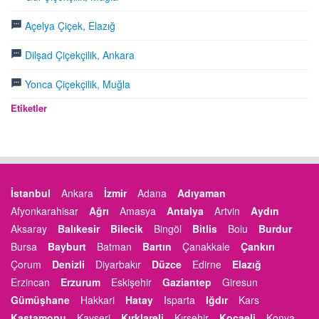
Açelya Çiçek, Elazığ
Dilşad Çiçekçilik, Ankara
Yonca Çiçekçilik, Muğla
Etiketler
İstanbul
Ankara
İzmir
Adana
Adıyaman
Afyonkarahisar
Ağrı
Amasya
Antalya
Artvin
Aydın
Aksaray
Balıkesir
Bilecik
Bingöl
Bitlis
Bolu
Burdur
Bursa
Bayburt
Batman
Bartın
Çanakkale
Çankırı
Çorum
Denizli
Diyarbakır
Düzce
Edirne
Elazığ
Erzincan
Erzurum
Eskişehir
Gaziantep
Giresun
Gümüşhane
Hakkari
Hatay
Isparta
Iğdır
Kars
Kastamonu
Kayseri
Kırklareli
Kırşehir
Kocaeli
Konya