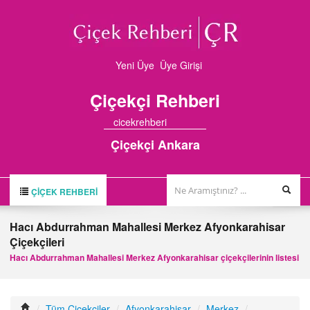
Yeni Üye
Üye Girişi
Çiçekçi
Rehberi
cicekrehberi
Çiçekçi Ankara
ÇIÇEK REHBERI
ÇİÇEK REHBERİ
Hacı Abdurrahman Mahallesi Merkez Afyonkarahisar
Çiçekçileri
ÇİÇEKÇİLER
Hacı Abdurrahman Mahallesi Merkez Afyonkarahisar çiçekçilerinin listesi
HAKKIMIZDA
FİRMA BAŞVURUSU
/
Tüm Çiçekçiler
/
Afyonkarahisar
/
Merkez
/