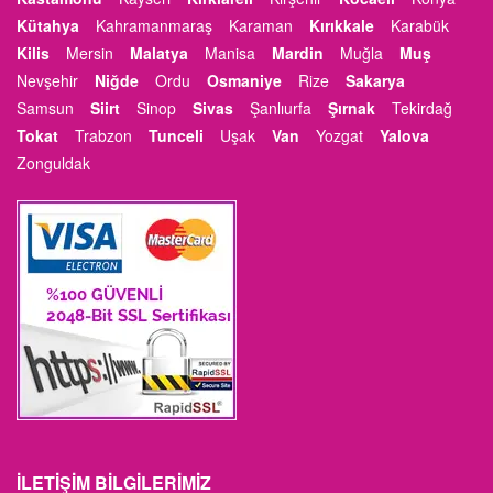
Kütahya
Kahramanmaraş
Karaman
Kırıkkale
Karabük
Kilis
Mersin
Malatya
Manisa
Mardin
Muğla
Muş
Nevşehir
Niğde
Ordu
Osmaniye
Rize
Sakarya
Samsun
Siirt
Sinop
Sivas
Şanlıurfa
Şırnak
Tekirdağ
Tokat
Trabzon
Tunceli
Uşak
Van
Yozgat
Yalova
Zonguldak
İLETIŞIM BILGILERIMIZ