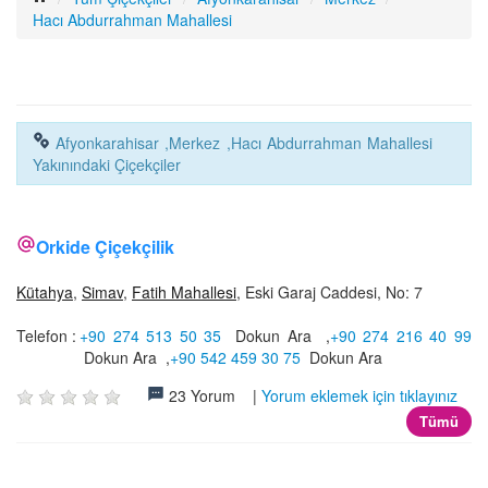
İLETİŞİM
Hacı Abdurrahman Mahallesi
Afyonkarahisar ,Merkez ,Hacı Abdurrahman Mahallesi
Yakınındaki Çiçekçiler
Orkide Çiçekçilik
Kütahya
,
Simav
,
Fatih Mahallesi
, Eski Garaj Caddesi, No: 7
Telefon :
+90 274 513 50 35
Dokun Ara
,
+90 274 216 40 99
Dokun Ara
,
+90 542 459 30 75
Dokun Ara
23 Yorum |
Yorum eklemek için tıklayınız
Tümü