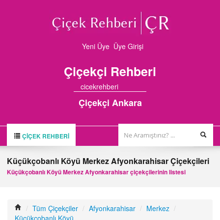
Yeni Üye
Üye Girişi
Çiçekçi
Rehberi
cicekrehberi
Çiçekçi Ankara
ÇIÇEK REHBERI
ÇİÇEK REHBERİ
Küçükçobanlı Köyü Merkez Afyonkarahisar Çiçekçileri
ÇİÇEKÇİLER
Küçükçobanlı Köyü Merkez Afyonkarahisar çiçekçilerinin listesi
HAKKIMIZDA
FİRMA BAŞVURUSU
/
Tüm Çiçekçiler
/
Afyonkarahisar
/
Merkez
/
Küçükçobanlı Köyü