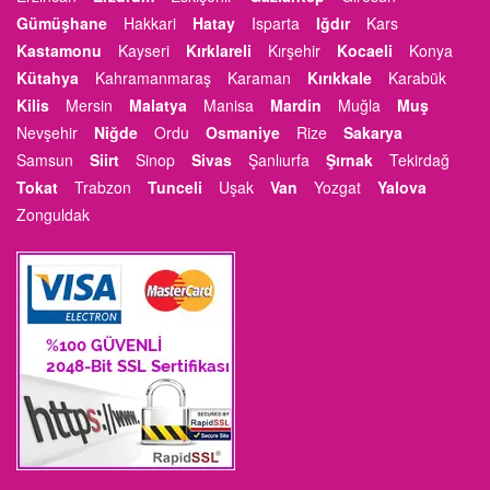
Gümüşhane
Hakkari
Hatay
Isparta
Iğdır
Kars
Kastamonu
Kayseri
Kırklareli
Kırşehir
Kocaeli
Konya
Kütahya
Kahramanmaraş
Karaman
Kırıkkale
Karabük
Kilis
Mersin
Malatya
Manisa
Mardin
Muğla
Muş
Nevşehir
Niğde
Ordu
Osmaniye
Rize
Sakarya
Samsun
Siirt
Sinop
Sivas
Şanlıurfa
Şırnak
Tekirdağ
Tokat
Trabzon
Tunceli
Uşak
Van
Yozgat
Yalova
Zonguldak