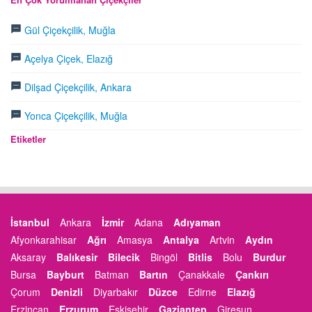
Gül Çiçekçilik, Muğla
Açelya Çiçek, Elazığ
Dilşad Çiçekçilik, Ankara
Yonca Çiçekçilik, Muğla
Etiketler
İstanbul
Ankara
İzmir
Adana
Adıyaman
Afyonkarahisar
Ağrı
Amasya
Antalya
Artvin
Aydın
Aksaray
Balıkesir
Bilecik
Bingöl
Bitlis
Bolu
Burdur
Bursa
Bayburt
Batman
Bartın
Çanakkale
Çankırı
Çorum
Denizli
Diyarbakır
Düzce
Edirne
Elazığ
Erzincan
Erzurum
Eskişehir
Gaziantep
Giresun