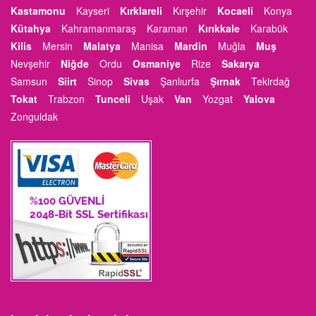
Kastamonu
Kayseri
Kırklareli
Kırşehir
Kocaeli
Konya
Kütahya
Kahramanmaraş
Karaman
Kırıkkale
Karabük
Kilis
Mersin
Malatya
Manisa
Mardin
Muğla
Muş
Nevşehir
Niğde
Ordu
Osmaniye
Rize
Sakarya
Samsun
Siirt
Sinop
Sivas
Şanlıurfa
Şırnak
Tekirdağ
Tokat
Trabzon
Tunceli
Uşak
Van
Yozgat
Yalova
Zonguldak