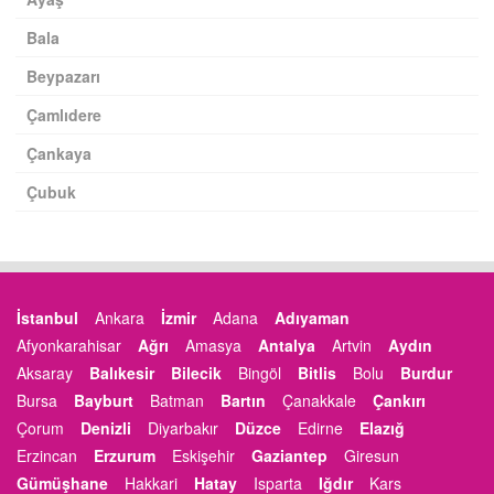
Bala
Beypazarı
Çamlıdere
Çankaya
Çubuk
İstanbul
Ankara
İzmir
Adana
Adıyaman
Afyonkarahisar
Ağrı
Amasya
Antalya
Artvin
Aydın
Aksaray
Balıkesir
Bilecik
Bingöl
Bitlis
Bolu
Burdur
Bursa
Bayburt
Batman
Bartın
Çanakkale
Çankırı
Çorum
Denizli
Diyarbakır
Düzce
Edirne
Elazığ
Erzincan
Erzurum
Eskişehir
Gaziantep
Giresun
Gümüşhane
Hakkari
Hatay
Isparta
Iğdır
Kars