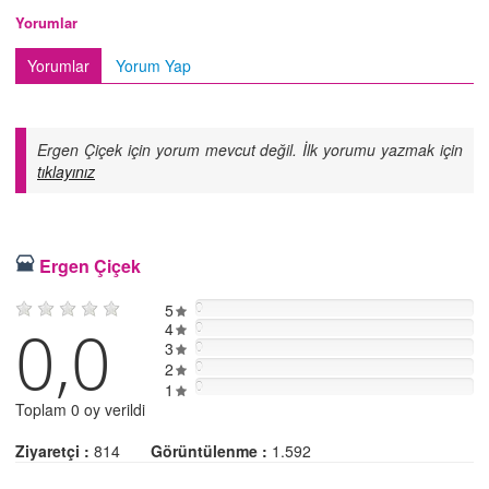
Yorumlar
Yorumlar
Yorum Yap
Ergen Çiçek için yorum mevcut değil. İlk yorumu yazmak için
tıklayınız
Ergen Çiçek
5
0
0,0
4
0
3
0
2
0
0
1
Toplam 0 oy verildi
Ziyaretçi :
814
Görüntülenme :
1.592