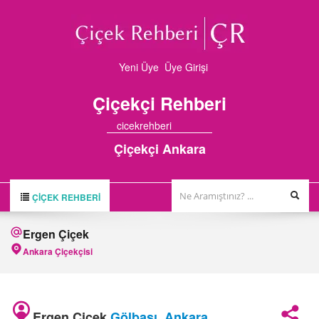
Yeni Üye
Üye Girişi
Çiçekçi
Rehberi
cicekrehberi
Çiçekçi Ankara
ÇIÇEK REHBERI
ÇİÇEK REHBERİ
Ergen Çiçek
ÇİÇEKÇİLER
Ankara Çiçekçisi
HAKKIMIZDA
FİRMA BAŞVURUSU
Ergen Çiçek
Gölbaşı
,
Ankara