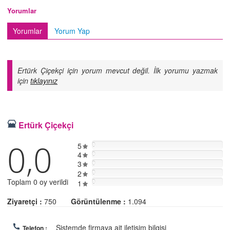
Yorumlar
Yorumlar
Yorum Yap
Ertürk Çiçekçi için yorum mevcut değil. İlk yorumu yazmak
için
tıklayınız
Ertürk Çiçekçi
0,0
5
0
4
0
3
0
2
0
Toplam 0 oy verildi
0
1
Ziyaretçi :
750
Görüntülenme :
1.094
Sistemde firmaya ait iletişim bilgisi
Telefon :