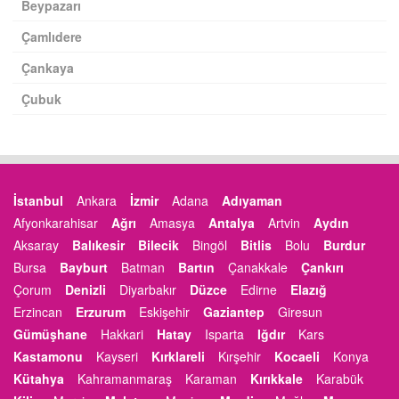
Beypazarı
Çamlıdere
Çankaya
Çubuk
İstanbul
Ankara
İzmir
Adana
Adıyaman
Afyonkarahisar
Ağrı
Amasya
Antalya
Artvin
Aydın
Aksaray
Balıkesir
Bilecik
Bingöl
Bitlis
Bolu
Burdur
Bursa
Bayburt
Batman
Bartın
Çanakkale
Çankırı
Çorum
Denizli
Diyarbakır
Düzce
Edirne
Elazığ
Erzincan
Erzurum
Eskişehir
Gaziantep
Giresun
Gümüşhane
Hakkari
Hatay
Isparta
Iğdır
Kars
Kastamonu
Kayseri
Kırklareli
Kırşehir
Kocaeli
Konya
Kütahya
Kahramanmaraş
Karaman
Kırıkkale
Karabük