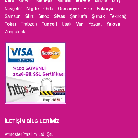
Kilis
Mersin
Malatya
Manisa
Mardin
Muğla
Muş
Nevşehir
Niğde
Ordu
Osmaniye
Rize
Sakarya
Samsun
Siirt
Sinop
Sivas
Şanlıurfa
Şırnak
Tekirdağ
Tokat
Trabzon
Tunceli
Uşak
Van
Yozgat
Yalova
Zonguldak
İLETIŞIM BILGILERIMIZ
Atmosfer Yazılım Ltd. Şti.