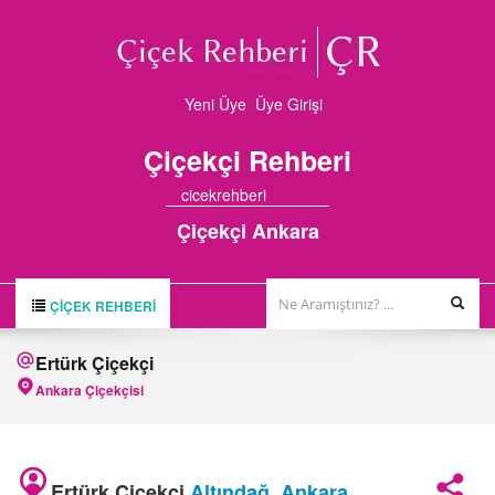
Yeni Üye
Üye Girişi
Çiçekçi
Rehberi
cicekrehberi
Çiçekçi Ankara
ÇIÇEK REHBERI
ÇİÇEK REHBERİ
Ertürk Çiçekçi
ÇİÇEKÇİLER
Ankara Çiçekçisi
HAKKIMIZDA
FİRMA BAŞVURUSU
Ertürk Çiçekçi
Altındağ
,
Ankara