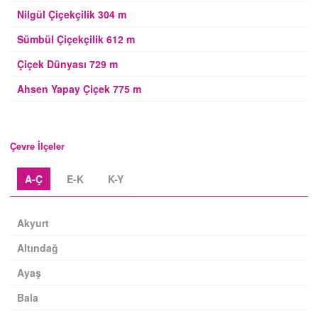
Nilgül Çiçekçilik 304 m
Sümbül Çiçekçilik 612 m
Çiçek Dünyası 729 m
Ahsen Yapay Çiçek 775 m
Çevre İlçeler
A-Ç
E-K
K-Y
Akyurt
Altındağ
Ayaş
Bala