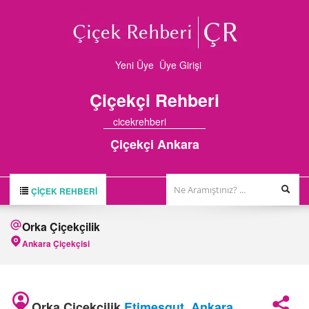
Yeni Üye
Üye Girişi
Çiçekçi
Rehberi
cicekrehberi
Çiçekçi Ankara
ÇIÇEK REHBERI
ÇİÇEK REHBERİ
Orka Çiçekçilik
ÇİÇEKÇİLER
Ankara Çiçekçisi
HAKKIMIZDA
FİRMA BAŞVURUSU
Orka Çiçekçilik
Etimesgut
,
Ankara