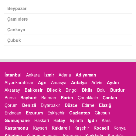
Beypazarı
Çamlıdere
Çankaya
Çubuk
İstanbul
Ankara
İzmir
Adana
Adıyaman
Afyonkarahisar
Ağrı
Amasya
Antalya
Artvin
Aydın
Aksaray
Balıkesir
Bilecik
Bingöl
Bitlis
Bolu
Burdur
Bursa
Bayburt
Batman
Bartın
Çanakkale
Çankırı
Çorum
Denizli
Diyarbakır
Düzce
Edirne
Elazığ
Erzincan
Erzurum
Eskişehir
Gaziantep
Giresun
Gümüşhane
Hakkari
Hatay
Isparta
Iğdır
Kars
Kastamonu
Kayseri
Kırklareli
Kırşehir
Kocaeli
Konya
Kütahya
Kahramanmaraş
Karaman
Kırıkkale
Karabük