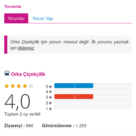
Yorumlar
Yorumlar
Yorum Yap
Orka Çiçekçilik için yorum mevcut değil. İlk yorumu yazmak
için
tıklayınız
Orka Çiçekçilik
5
1
4,0
4
0
3
1
2
0
0
1
Toplam 2 oy verildi
Ziyaretçi :
886
Görüntülenme :
1.253