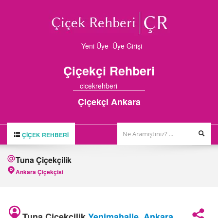
Yeni Üye
Üye Girişi
Çiçekçi
Rehberi
cicekrehberi
Çiçekçi Ankara
ÇIÇEK REHBERI
ÇİÇEK REHBERİ
Tuna Çiçekçilik
ÇİÇEKÇİLER
Ankara Çiçekçisi
HAKKIMIZDA
FİRMA BAŞVURUSU
Tuna Çiçekçilik
Yenimahalle
,
Ankara