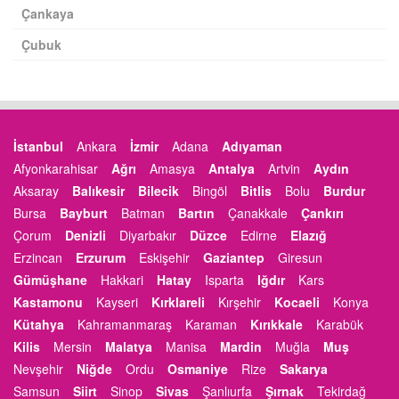
Çankaya
Çubuk
İstanbul
Ankara
İzmir
Adana
Adıyaman
Afyonkarahisar
Ağrı
Amasya
Antalya
Artvin
Aydın
Aksaray
Balıkesir
Bilecik
Bingöl
Bitlis
Bolu
Burdur
Bursa
Bayburt
Batman
Bartın
Çanakkale
Çankırı
Çorum
Denizli
Diyarbakır
Düzce
Edirne
Elazığ
Erzincan
Erzurum
Eskişehir
Gaziantep
Giresun
Gümüşhane
Hakkari
Hatay
Isparta
Iğdır
Kars
Kastamonu
Kayseri
Kırklareli
Kırşehir
Kocaeli
Konya
Kütahya
Kahramanmaraş
Karaman
Kırıkkale
Karabük
Kilis
Mersin
Malatya
Manisa
Mardin
Muğla
Muş
Nevşehir
Niğde
Ordu
Osmaniye
Rize
Sakarya
Samsun
Siirt
Sinop
Sivas
Şanlıurfa
Şırnak
Tekirdağ