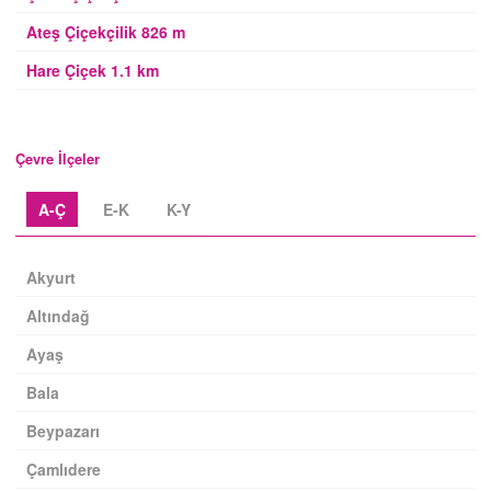
Ateş Çiçekçilik 826 m
Hare Çiçek 1.1 km
Çevre İlçeler
A-Ç
E-K
K-Y
Akyurt
Altındağ
Ayaş
Bala
Beypazarı
Çamlıdere