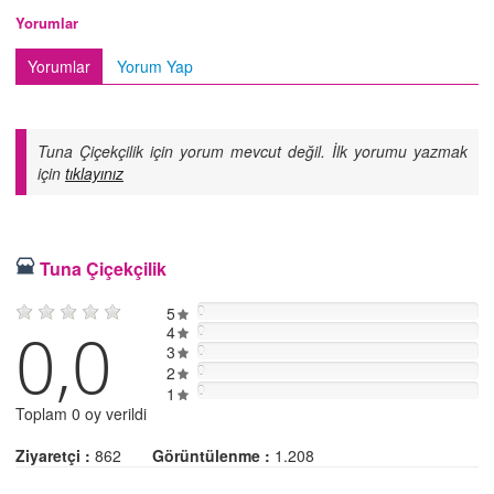
Yorumlar
Yorumlar
Yorum Yap
Tuna Çiçekçilik için yorum mevcut değil. İlk yorumu yazmak
için
tıklayınız
Tuna Çiçekçilik
5
0
0,0
4
0
3
0
2
0
0
1
Toplam 0 oy verildi
Ziyaretçi :
862
Görüntülenme :
1.208