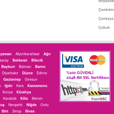
Beypazar
Çamlıder
Çankaya
Çubuk
ıyaman
Afyonkarahisar
Ağrı
saray
Balıkesir
Bilecik
Bayburt
Batman
Bartın
Diyarbakır
Düzce
Edirne
Gaziantep
Giresun
a
Iğdır
Kars
Kastamonu
Konya
Kütahya
Karabük
Kilis
Mersin
uş
Nevşehir
Niğde
Ordu
Siirt
Sinop
Sivas