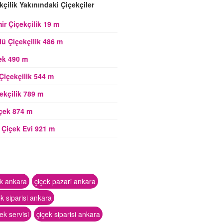
kçilik Yakınındaki Çiçekçiler
mir Çiçekçilik 19 m
ü Çiçekçilik 486 m
ek 490 m
Çiçekçilik 544 m
ekçilik 789 m
çek 874 m
 Çiçek Evi 921 m
ek ankara
çiçek pazari ankara
ek siparisi ankara
ek servisi
çiçek siparisi ankara