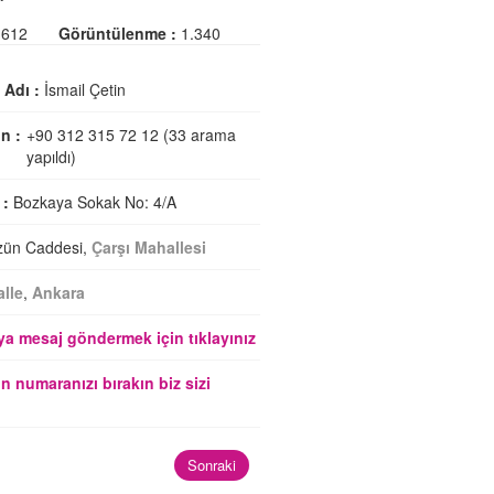
612
Görüntülenme :
1.340
i Adı :
İsmail Çetin
n :
+90 312 315 72 12 (33 arama
yapıldı)
 :
Bozkaya Sokak No: 4/A
zün Caddesi,
Çarşı Mahallesi
lle
,
Ankara
a mesaj göndermek için tıklayınız
n numaranızı bırakın biz sizi
Sonraki