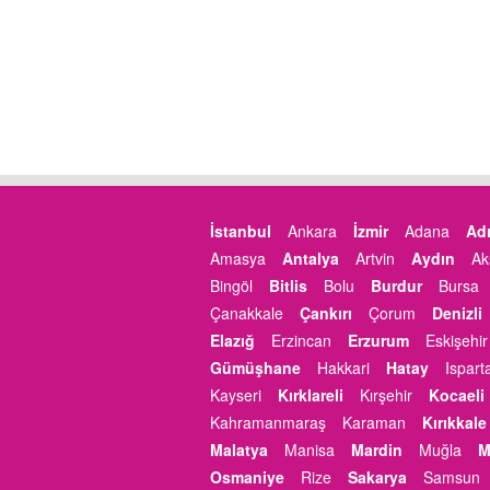
İstanbul
Ankara
İzmir
Adana
Ad
Amasya
Antalya
Artvin
Aydın
Ak
Bingöl
Bitlis
Bolu
Burdur
Bursa
Çanakkale
Çankırı
Çorum
Denizli
Elazığ
Erzincan
Erzurum
Eskişehir
Gümüşhane
Hakkari
Hatay
Ispart
Kayseri
Kırklareli
Kırşehir
Kocaeli
Kahramanmaraş
Karaman
Kırıkkale
Malatya
Manisa
Mardin
Muğla
M
Osmaniye
Rize
Sakarya
Samsun