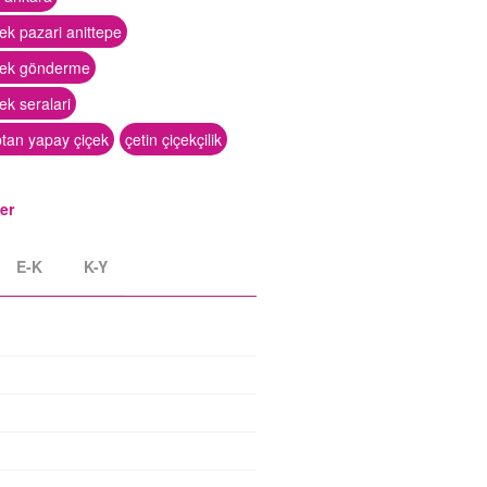
ek pazari anittepe
çek gönderme
ek seralari
ptan yapay çiçek
çetin çiçekçilik
ler
E-K
K-Y