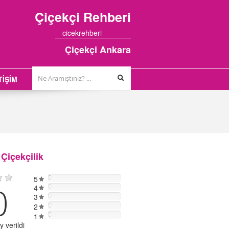
Çiçekçi
Rehberi
cicekrehberi
Çiçekçi Ankara
TİŞİM
Çiçekçilik
5
0
0
4
0
3
0
2
0
0
1
 verildi