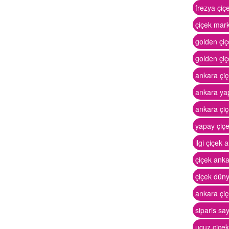
frezya çiç
çiçek mar
golden çi
golden çi
ankara çiçe
ankara ya
ankara çiç
yapay çiç
ilgi çiçek 
çiçek ank
çiçek dün
ankara çiç
siparis sa
ucuz çiçe