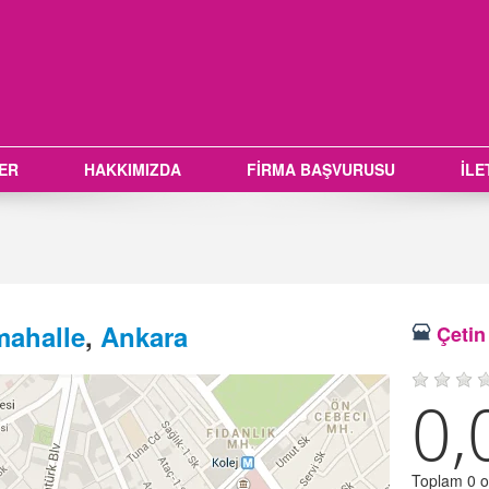
LER
HAKKIMIZDA
FİRMA BAŞVURUSU
İLE
mahalle
,
Ankara
Çetin 
0,
Toplam 0 oy