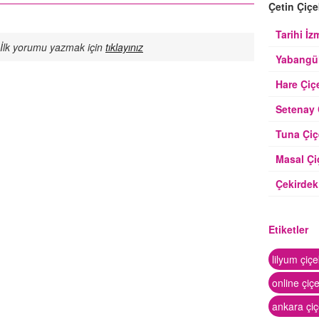
Çetin Çiçe
Tarihi İz
. İlk yorumu yazmak için
tıklayınız
Yabangül
Hare Çiç
Setenay 
Tuna Çiç
Masal Çi
Çekirdek
Etiketler
lilyum çiç
online çiç
ankara çiç