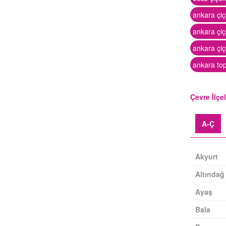
ankara çiç
ankara çi
ankara çiç
ankara to
Çevre İlçe
A-Ç
Akyurt
Altındağ
Ayaş
Bala