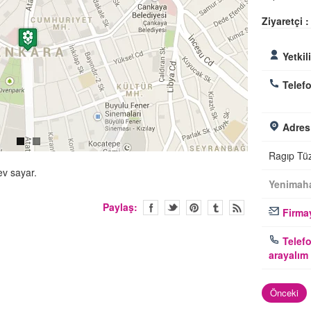
Ziyaretçi :
Yetkil
Telefo
Adres
Ragıp Tü
ev sayar.
Yenimaha
Paylaş:
Firmay
Telefo
arayalım
Önceki