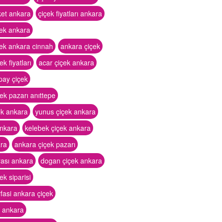
ket ankara
çiçek fiyatları ankara
çek ankara
çek ankara cinnah
ankara çiçek
k fiyatları
acar çiçek ankara
pay çiçek
ek pazarı anıttepe
ek ankara
yunus çiçek ankara
ankara
kelebek çiçek ankara
ara
ankara çiçek pazarı
yası ankara
dogan çiçek ankara
ek siparisi
yfasi ankara çiçek
k ankara