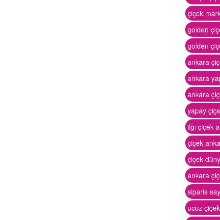
çiçek mar
golden çi
golden çi
ankara çiçe
ankara ya
ankara çiç
yapay çiç
ilgi çiçek 
çiçek ank
çiçek dün
ankara çiç
siparis sa
ucuz çiçe