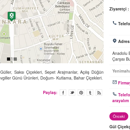
Ziyaretçi :
Telefo
Adres
Anadolu B
Çarşısı B
Yenimaha
Güller, Saksı Çiçekleri, Sepet Arajmanlar, Açılış Düğün
evgiller Günü Ürünleri, Doğum- Kutlama, Bahar Çiçekleri.
Firmay
Paylaş:
Telefo
arayalım
Önceki
Gül Çiçekç