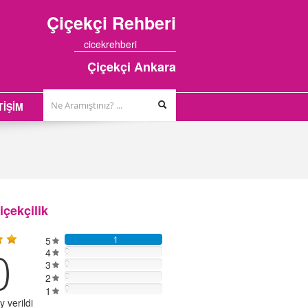
Çiçekçi
Rehberi
cicekrehberi
Çiçekçi Ankara
TİŞİM
çekçilik
5
1
0
4
0
3
0
2
0
0
1
 verildi