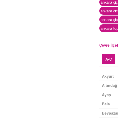
ankara çiç
ankara çi
ankara çiç
ankara to
Çevre İlçe
A-Ç
Akyurt
Altındağ
Ayaş
Bala
Beypazar