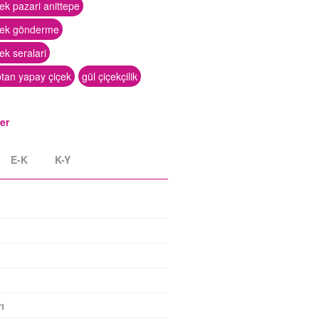
ek pazari anittepe
çek gönderme
ek seralari
ptan yapay çiçek
gül çiçekçilik
ler
E-K
K-Y
ı