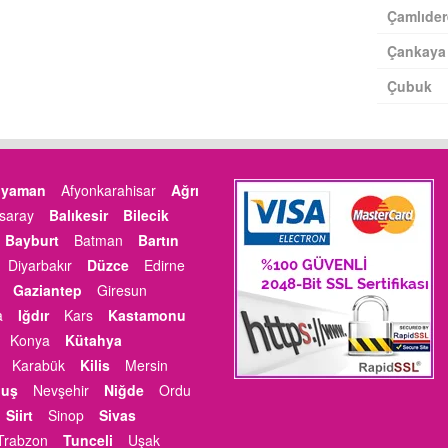
Çamlıder
Çankaya
Çubuk
ıyaman
Afyonkarahisar
Ağrı
saray
Balıkesir
Bilecik
Bayburt
Batman
Bartın
Diyarbakır
Düzce
Edirne
Gaziantep
Giresun
a
Iğdır
Kars
Kastamonu
Konya
Kütahya
Karabük
Kilis
Mersin
uş
Nevşehir
Niğde
Ordu
Siirt
Sinop
Sivas
Trabzon
Tunceli
Uşak