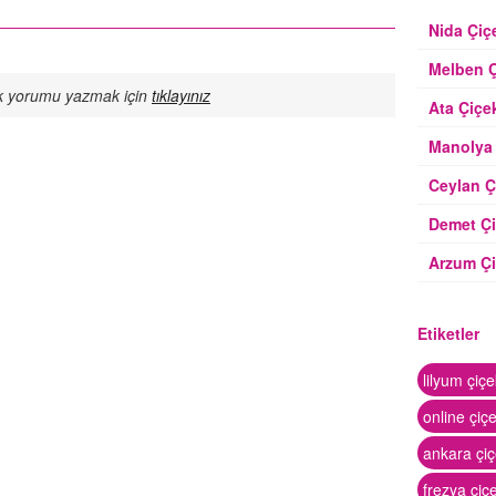
Nida Çiçe
Melben Ç
İlk yorumu yazmak için
tıklayınız
Ata Çiçek
Manolya 
Ceylan Ç
Demet Çi
Arzum Çi
Etiketler
lilyum çiç
online çiç
ankara çiç
frezya çiç