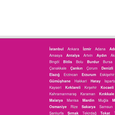
İstanbul
Ankara
İzmir
Adana
Ad
Amasya
Antalya
Artvin
Aydın
Ak
Bingöl
Bitlis
Bolu
Burdur
Bursa
Çanakkale
Çankırı
Çorum
Denizli
Elazığ
Erzincan
Erzurum
Eskişehir
Gümüşhane
Hakkari
Hatay
Ispart
Kayseri
Kırklareli
Kırşehir
Kocaeli
Kahramanmaraş
Karaman
Kırıkkale
Malatya
Manisa
Mardin
Muğla
M
Osmaniye
Rize
Sakarya
Samsun
Şanlıurfa
Şırnak
Tekirdağ
Tokat