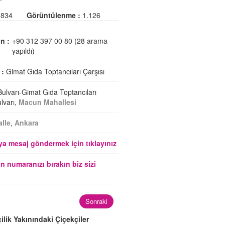
834
Görüntülenme :
1.126
n :
+90 312 397 00 80 (28 arama
yapıldı)
 :
Gimat Gıda Toptancıları Çarşısı
ulvarı-Gimat Gıda Toptancıları
ulvarı,
Macun Mahallesi
lle
,
Ankara
a mesaj göndermek için tıklayınız
n numaranızı bırakın biz sizi
Sonraki
ilik Yakınındaki Çiçekçiler