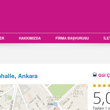
LER
HAKKIMIZDA
FİRMA BAŞVURUSU
İLE
halle
,
Ankara
Gül Çi
5,
Toplam 1 oy